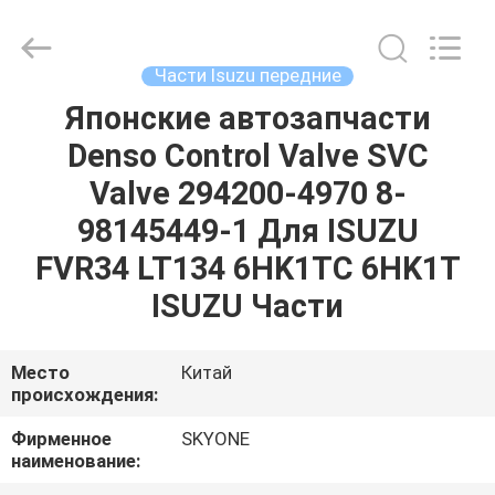
Guangzhou
Shunzheng
Technology
Co.,
Ltd.
Части Isuzu передние
All
Rights
Reserved.
Японские автозапчасти
ДОМ
Denso Control Valve SVC
ПРОДУКТЫ
Valve 294200-4970 8-
98145449-1 Для ISUZU
О
FVR34 LT134 6HK1TC 6HK1T
НАС
ISUZU Части
ПУТЕШЕСТВИЕ
Место
Китай
происхождения:
ФАБРИКИ
Фирменное
SKYONE
наименование:
ПРОВЕРКА