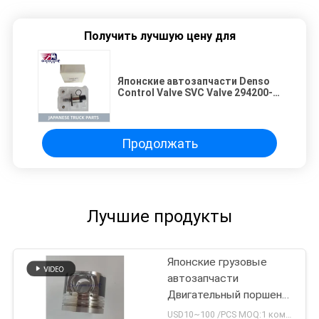
Получить лучшую цену для
Японские автозапчасти Denso
Control Valve SVC Valve 294200-
4970 8-98145449-1 Для ISUZU
FVR34 LT134 6HK1TC 6HK1T
ISUZU Части
Продолжать
Лучшие продукты
Японские грузовые
автозапчасти
Двигательный поршень
для ISUZU FORWARD
USD10~100 /PCS MOQ:1 комплект