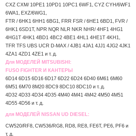
CXZ CXM/ 10PE1 10PD1 10PC1 6WF1, CYZ CYH/6WF1
6WA1, EXZ/6WG1,
FTR / 6HK1 6HH1 6BG1, FRR FSR / 6HE1 6BD1, FVR /
6HK1 6SD1T, NPR NQR NLR NKR NHR/ 4HF1 4HG1
4HG1T 4HK1 4BD1 4BC2 4BE1 4HL1 4HE1T 4KH1,
TFR TFS UBS UCR D-MAX / 4JB1 4JA1 4JJ1 4JG2 4JK1
4ZA1 4ZD1 4ZE1 и т. д.
Для МОДЕЛЕЙ MITSUBISHI:
FUSO FIGHTER И КАНТЕРЫ
6D14 6D15 6D16 6D17 6D22 6D24 6D40 6M61 6M60
6M51 6M70 8M20 8DC9 8DC10 8DC10 и т. д.
4D32 4D33 4D34 4D35 4M40 4M41 4M42 4M50 4M51
4D55 4D56 и т. д.
для МОДЕЛЕЙ NISSAN UD DIESEL:
CW520/RF8, CW536/RG8, RD8, RE8, FE6T, PE6, PF6 и
т. д.