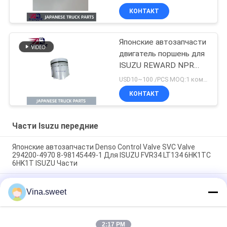
FTR FVR FSR 4HK1T 8-
КОНТАКТ
98215307-0
Японские автозапчасти
двигатель поршень для
ISUZU REWARD NPR
NKR 4BD1 4BD1T OEM
USD10~100 /PCS MOQ:1 комплект
5-12111242-0
КОНТАКТ
Части Isuzu передние
Японские автозапчасти Denso Control Valve SVC Valve
294200-4970 8-98145449-1 Для ISUZU FVR34 LT134 6HK1TC
6HK1T ISUZU Части
Усилитель сцепления 70 мм 1-31800364-0 642-09008 642-
Vina.sweet
09003 Бренд SORL для японского грузовика ISUZU FVR 6HK1
Запчасти для грузовиков Isuzu
Турбокомпрессор 8-97604975-9 GT4082KLNV
2:17 PM