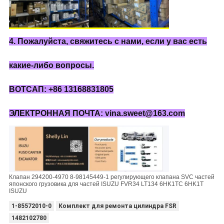
4. Пожалуйста, свяжитесь с нами, если у вас есть
какие-либо вопросы.
ВОТСАП: +86 13168831805
ЭЛЕКТРОННАЯ ПОЧТА: vina.sweet@163.com
Клапан 294200-4970 8-98145449-1 регулирующего клапана SVC частей
японского грузовика для частей ISUZU FVR34 LT134 6HK1TC 6HK1T
ISUZU
1-85572010-0
Комплект для ремонта цилиндра FSR
1482102780