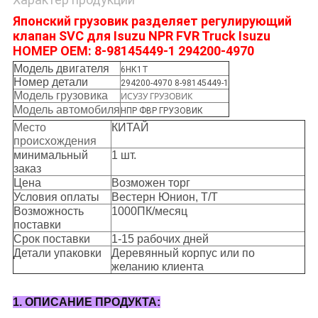
Японский грузовик разделяет регулирующий
клапан SVC для Isuzu NPR FVR Truck Isuzu
НОМЕР OEM: 8-98145449-1 294200-4970
Модель двигателя
6НК1Т
Номер детали
294200-4970 8-98145449-1
Модель грузовика
ИСУЗУ ГРУЗОВИК
Модель автомобиля
НПР ФВР ГРУЗОВИК
Место
КИТАЙ
происхождения
минимальный
1 шт.
заказ
Цена
Возможен торг
Условия оплаты
Вестерн Юнион, Т/Т
Возможность
1000ПК/месяц
поставки
Срок поставки
1-15 рабочих дней
Детали упаковки
Деревянный корпус или по
желанию клиента
1. ОПИСАНИЕ ПРОДУКТА: