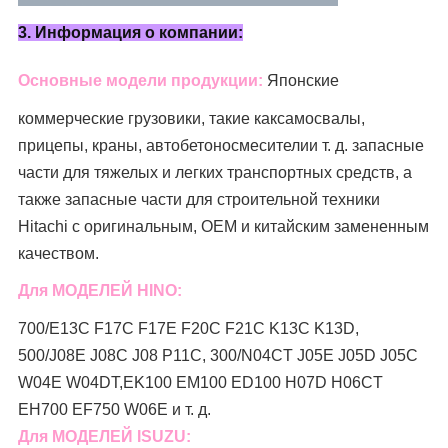
3. Информация о компании:
Основные модели продукции:
Японские
коммерческие грузовики, такие как
самосвалы,
прицепы, краны, автобетоносмесители
и т. д. запасные
части для тяжелых и легких транспортных средств, а
также запасные части для строительной техники
Hitachi с оригинальным, OEM и китайским замененным
качеством.
Для МОДЕЛЕЙ HINO:
700/E13C F17C F17E F20C F21C K13C K13D,
500/J08E J08C J08 P11C, 300/N04CT J05E J05D J05C
W04E W04DT,
EK100 EM100 ED100 H07D H06CT
EH700 EF750 W06E и т. д.
Для МОДЕЛЕЙ ISUZU: