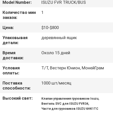
КАЧЕСТВА
Model Number:
ISUZU FVR TRUCK/BUS
Количество мин
1
заказа:
СВЯЖИТЕСЬ
МЫ
Цена:
$10-$800
Упаковывая
деревянный ящик
детали:
НОВОСТИ
Время
Около 15 дней
доставки:
СПРОСИТЕ
ЦИТАТУ
Условия
Т/Т, Вестерн Юнион, МонейГрам
оплаты:
Поставка
1000 шт/месяц
КАРТА
способности:
САЙТА
Высокий свет:
,
Клапан управления грузовиком Isuzu
,
Вентиль SVC для ISUZU FVR34
PRIVACY
Части для грузовиков ISUZU 6HK1TC