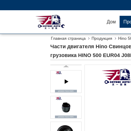
Дом
Пр
Главная страница
Продукция
Hino 5
HINO 500 EUR04 J08E J05E
Части двигателя Hino Свинцо
грузовика HINO 500 EUR04 J08