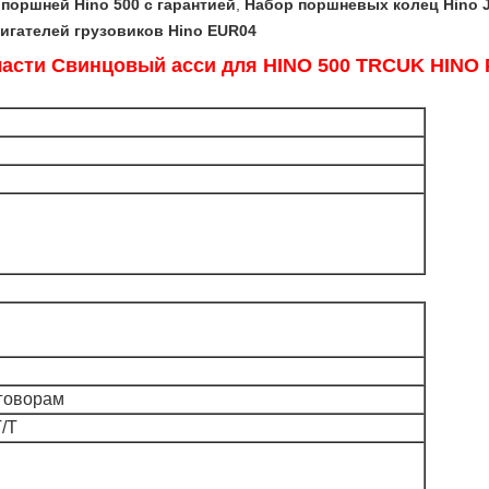
поршней Hino 500 с гарантией
,
Набор поршневых колец Hino 
игателей грузовиков Hino EUR04
части Свинцовый асси для HINO 500 TRCUK HIN
говорам
T/T