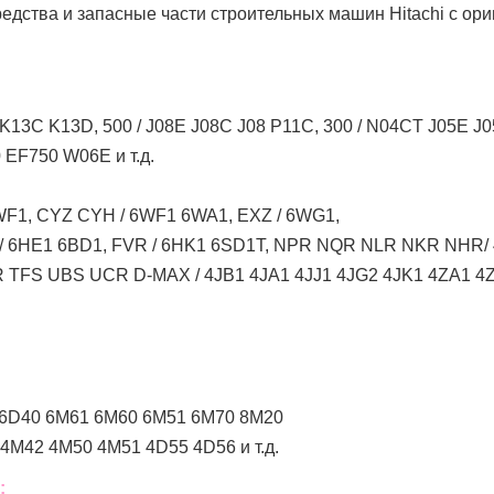
едства и запасные части строительных машин Hitachi с ор
K13C K13D, 500 / J08E J08C J08 P11C, 300 / N04CT J05E 
EF750 W06E и т.д.
F1, CYZ CYH / 6WF1 6WA1, EXZ / 6WG1,
 / 6HE1 6BD1, FVR / 6HK1 6SD1T, NPR NQR NLR NKR NHR
TFS UBS UCR D-MAX / 4JB1 4JA1 4JJ1 4JG2 4JK1 4ZA1 4ZD1
 6D40 6M61 6M60 6M51 6M70 8M20
4M42 4M50 4M51 4D55 4D56 и т.д.
: