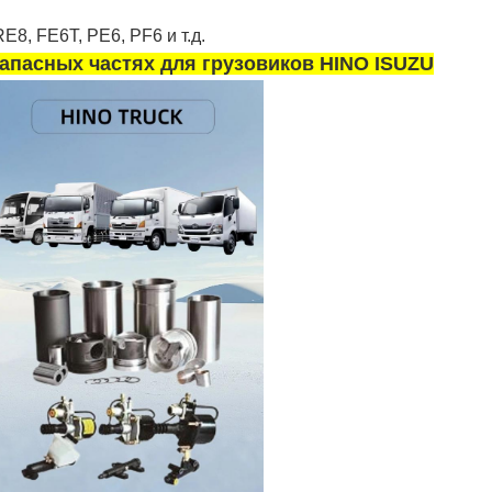
8, FE6T, PE6, PF6 и т.д.
апасных частях для грузовиков HINO ISUZU