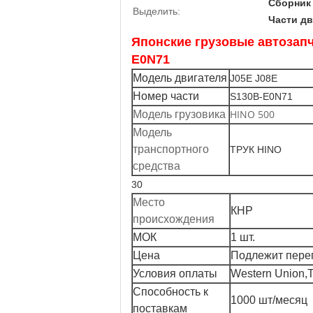
Сборник 
Выделить:
Части дв
Японские грузовые автозап
E0N71
Модель двигателя
J05E J08E
Номер части
S130B-E0N71
HINO 500
Модель грузовика
Модель
транспортного
ТРУК HINO
средства
30
Место
КНР
происхождения
МОК
1 шт.
Цена
Подлежит пере
Условия оплаты
Western Union,
Способность к
1000 шт/месяц
поставкам