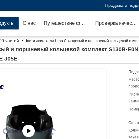
Продажа и подд
одукты
О нас
Путешествие фабрики
Проверка качества
00 частей
Части двигателя Hino Свинцовый и поршневый кольцевой комп
вый и поршневый кольцевой комплект S130B-E0N
E J05E
Подро
Мест
проис
Фирм
наиме
Номер
Оплат
Коли
заказ