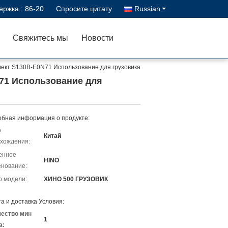
ержка :
86-20
Спросите цитату
Russian
Свяжитесь мы
Новости
лект S130B-E0N71 Использование для грузовика
71 Использование для
бная информация о продукте:
о
Китай
хождения:
енное
HINO
нование:
 модели:
ХИНО 500 ГРУЗОВИК
а и доставка Условия:
чество мин
1
а: