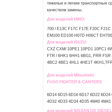
тяжелые и легкие транспортные ср
качеством замены.
Для моделей HINO:
700 / E13C F17C F17E F20C F21C 
EM100 ED100 H07D H06CT EH700 
Для моделей ISUZU:
CXZ CXM/ 10PE1 10PD1 10PC1 6W
FTR / 6HK1 6HH1 6BG1, FRR FSR
4BC2 4BE1 4HL1 4HE1T 4KH1,TFR 
Для моделей Mitsubishi:
FUSO FIGHTER & CANTERS
6D14 6D15 6D16 6D17 6D22 6D24
4D32 4D33 4D34 4D35 4M40 4M41 
для моделей NISSAN UD DIESEL