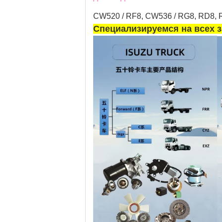
CW520 / RF8, CW536 / RG8, RD8, RE
Специализируемся на всех з