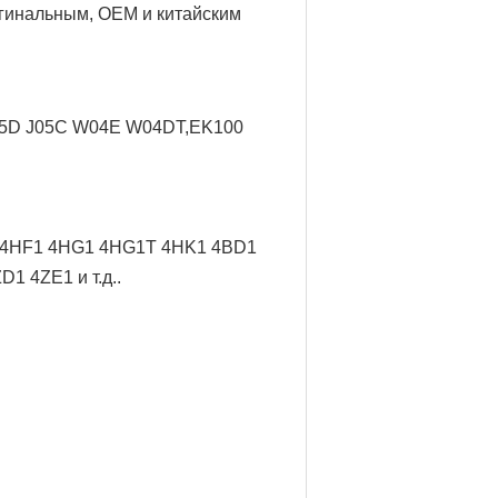
игинальным, OEM и китайским
J05D J05C W04E W04DT,
EK100
/ 4HF1 4HG1 4HG1T 4HK1 4BD1
 4ZE1 и т.д..