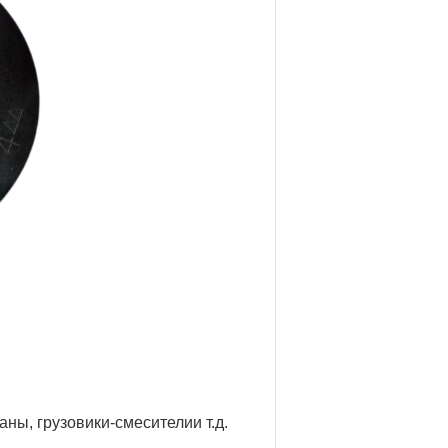
аны, грузовики-смесители
и т.д.