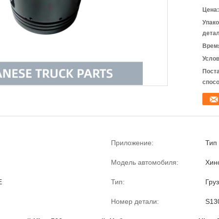
Цена:
Упак
детал
Время
Услов
Пост
спосо
Приложение:
Тип 
Модель автомобиля:
Хин
E
Тип:
Гру
Номер детали:
S13