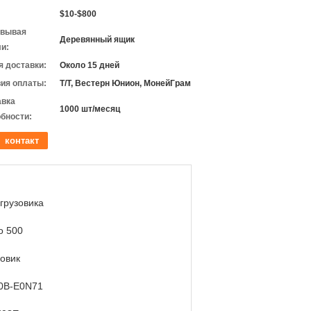
$10-$800
овывая
Деревянный ящик
и:
 доставки:
Около 15 дней
ия оплаты:
Т/Т, Вестерн Юнион, МонейГрам
авка
1000 шт/месяц
бности:
контакт
грузовика
о 500
зовик
0B-E0N71