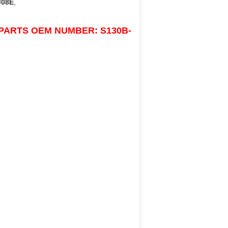
J08E
,
O PARTS OEM NUMBER: S130B-