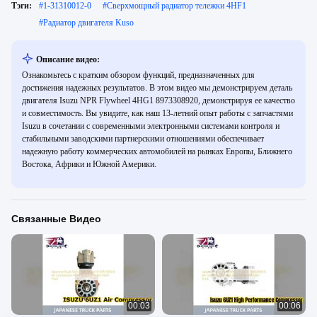
Тэги:
#
1-31310012-0
#
Сверхмощный радиатор тележки 4HF1
#
Радиатор двигателя Kuso
Описание видео:
Ознакомьтесь с кратким обзором функций, предназначенных для
достижения надежных результатов. В этом видео мы демонстрируем деталь
двигателя Isuzu NPR Flywheel 4HG1 8973308920, демонстрируя ее качество
и совместимость. Вы увидите, как наш 13-летний опыт работы с запчастями
Isuzu в сочетании с современными электронными системами контроля и
стабильными заводскими партнерскими отношениями обеспечивает
надежную работу коммерческих автомобилей на рынках Европы, Ближнего
Востока, Африки и Южной Америки.
Связанные Видео
00:03
00:06