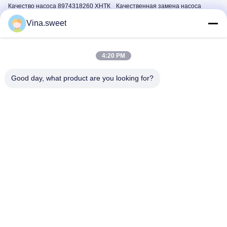
Качество насоса 8974318260 ХНТК
Качественная замена насоса
воздушного компрессора ИСУЗУ
HNTC воздушного компрессора
Vina.sweet
6УЗ1
Isuzu 6UZ1
Запчасти Исузу НПР
Запчасти Исузу НПР
July 21, 2026
July 21, 2026
4:20 PM
Good day, what product are you looking for?
00:06
00:03
Запасная часть насоса воздушного
Запасная часть датчика
компрессора ISUZU NPR 4HK1
коленчатого вала Hino N04C
Запчасти Исузу НПР
Хино 300 Запчасти
July 21, 2026
June 06, 2026
00:09
00:03
Запасные части для вакуумного
Замена датчика уровня масла
насоса Hino 300 S05C N04CT
Isuzu 700P 8973289931