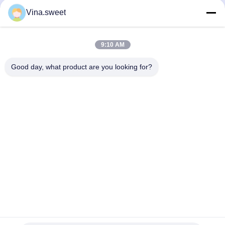
Замена уплотнения форсунки
Диск сцепления HINO 500 350 мм
Vina.sweet
S230741090 HINO 700 E13C
31250 E0320 Премиум качество
Hino 500 Части
Hino 500 Части
July 22, 2026
July 22, 2026
9:10 AM
Good day, what product are you looking for?
00:03
00:06
Крышка сцепления HINO 500
Переключатель переворачивания
350MM 31210 E0040 Замена
кабины Hino 700 84280E0390
Замена
Hino 500 Части
Японские Части Тележки
July 22, 2026
August 05, 2026
00:06
00:03
Замена реле мигалки 066500 5490
Hino 700 Электромагнитный
ХИНО ИСУЗУ 24В
клапан турбокомпрессора S2761