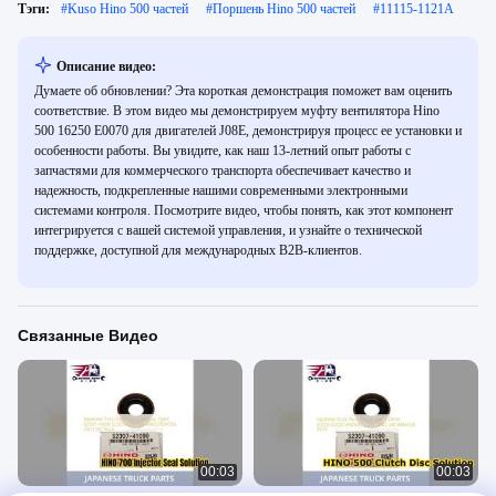
Тэги:
#
Kuso Hino 500 частей
#
Поршень Hino 500 частей
#
11115-1121A
Описание видео:
Думаете об обновлении? Эта короткая демонстрация поможет вам оценить
соответствие. В этом видео мы демонстрируем муфту вентилятора Hino
500 16250 E0070 для двигателей J08E, демонстрируя процесс ее установки и
особенности работы. Вы увидите, как наш 13-летний опыт работы с
запчастями для коммерческого транспорта обеспечивает качество и
надежность, подкрепленные нашими современными электронными
системами контроля. Посмотрите видео, чтобы понять, как этот компонент
интегрируется с вашей системой управления, и узнайте о технической
поддержке, доступной для международных B2B-клиентов.
Связанные Видео
00:03
00:03