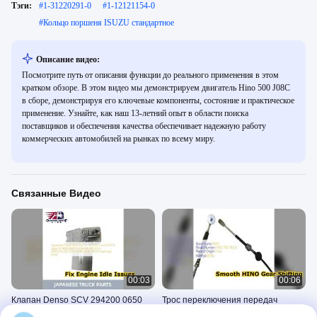
Тэги:
#
1-31220291-0
#
1-12121154-0
#
Кольцо поршеня ISUZU стандартное
Описание видео:
Посмотрите путь от описания функции до реального применения в этом
кратком обзоре. В этом видео мы демонстрируем двигатель Hino 500 J08C
в сборе, демонстрируя его ключевые компоненты, состояние и практическое
применение. Узнайте, как наш 13-летний опыт в области поиска
поставщиков и обеспечения качества обеспечивает надежную работу
коммерческих автомобилей на рынках по всему миру.
Связанные Видео
00:03
00:06
Клапан Denso SCV 294200 0650
Трос переключения передач
для деталей грузовика Isuzu Hino
грузовика HINO S5J22 E0081