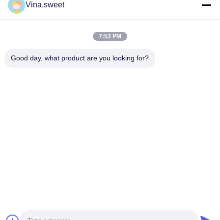
Vina.sweet
высшего качества
Японские Части Тележки
Японские Части Тележки
August 07, 2026
August 07, 2026
7:53 PM
Good day, what product are you looking for?
00:03
00:03
Поршень двигателя HINO 300
Запасная часть датчика
13216 E0290, высококачественные
коленчатого вала Hino N04C
детали
Японские Части Тележки
Хино 300 Запчасти
August 07, 2026
June 06, 2026
00:09
00:03
Запасные части для вакуумного
Замена датчика уровня масла
насоса Hino 300 S05C N04CT
Isuzu 700P 8973289931
Машинные Части Hino
Части Тележки Вторичного
Рынка