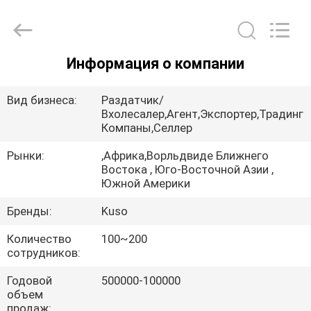
Guangzhou
Shunzheng
Technology
Co.,
Ltd.
All
Rights
Информация о компании
Reserved.
ДОМ
Вид бизнеса:
Раздатчик/
ПРОДУКТЫ
Вхолесалер,Агент,Экспортер,Традинг
Компаны,Селлер
Рынки:
,Африка,Ворльдвиде Ближнего
О
Востока , Юго-Восточной Азии ,
НАС
Южной Америки
Бренды:
Kuso
ПУТЕШЕСТВИЕ
Количество
100~200
ФАБРИКИ
сотрудников:
Годовой
500000-100000
ПРОВЕРКА
объем
продаж: