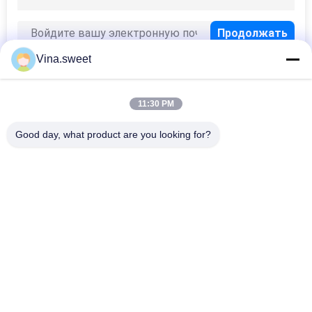
Vina.sweet
11:30 PM
Популярные категории
Все
Good day, what product are you looking for?
Японские Части 
Части Тележки 
Тележки
Вторичного Рынка
Части Тележки 
Hino 700 Частей
Запасные
Hino 500 Частей
Hino 300 Частей
Машинные Части 
Части Тормоза Hino
Hino