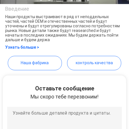
POLICY
Введение
Наши продукты выстраивают в ряд от неподдельных
частей, частей OEM и отечественных частей и будут
Guangzhou Shunzheng
уточнены и будут отрегулированы согласно потребностям
рынка. Новые детали также будут reasearched и будут
Technology Co., Ltd
начаты в последних ожиданиях. Мы будем держать пойти
дальше и будем держа
Узнать больше >
Наша фабрика
контроль качества
Оставьте сообщение
Мы скоро тебе перезвоним!