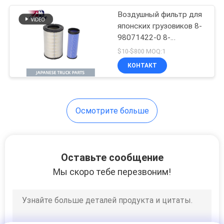
Воздушный фильтр для
16
японских грузовиков 8-
98071422-0 8-
Части тела Hino
98071421-0 AF25414
$10-$800 MOQ:1
FA-5538 для ISUZU
КОНТАКТ
FVR34 FRR90 6HK1
Автобус и Грузовик
Осмотрите больше
62
Машинные части
Оставьте сообщение
ISUZU
Мы скоро тебе перезвоним!