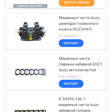
Новая модель 8-
КАЧЕСТВА
ЗАПРОС СЕЙЧАС
98209745-0
Машинные части Isuzu
СВЯЖИТЕСЬ
32
цилиндра тормозного
МЫ
колеса ISUZ 6HH1
Части тележки
$1-100 MOQ:1
запасные
НОВОСТИ
КОНТАКТ
СПРОСИТЕ
Машинные части
главным набивкой 6SD1
ЦИТАТУ
Isuzu автозапчастей
117
$10-130 MOQ:1
КАРТА
КОНТАКТ
Hino 700 частей
САЙТА
8-94393-346-1
машинные части Isuzu
PRIVACY
набивкой головки