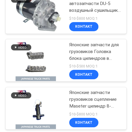
автозапчасти DU-5
воздушный сушильщик
54
8-98225292-0
$10-$800 MOQ:1
8982252920 8-
Машинные части
КОНТАКТ
98253370-0 Для ISUZU
Hino
FTR34 6HK1 грузовик
Isuzu двигательные
Японские запчасти для
части
грузовиков Головка
блока цилиндров в
сборе 8-98223019-2 8-
$10-$500 MOQ:1
97355879-0 для
КОНТАКТ
22
грузовиков ISUZU NPR
NKR 4JJ1 4JJ1T
Части тормоза
Японские запчасти
грузовиков сцепление
Hino
Maseter цилиндр 8-
94447208-0 для ISUZU
$10-$800 MOQ:1
NPR NKR грузовик
КОНТАКТ