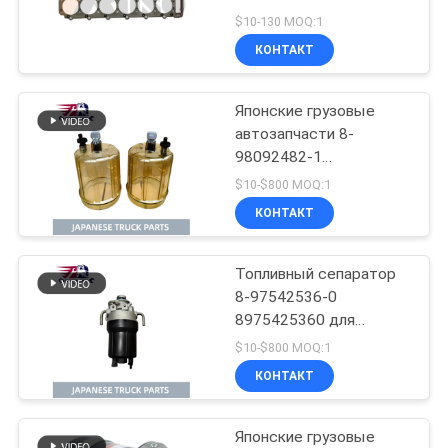
POLICY
цилиндра
$10-130 MOQ:1
КОНТАКТ
185
Японские грузовые
Hino 500 частей
автозапчасти 8-
98092482-1
8980924821 Запас для
$10-$800 MOQ:1
осадков топлива для
КОНТАКТ
ISUZU FVR FVZ FSR
6HK1
Топливный сепаратор
76
8-97542536-0
8975425360 для
hino 300 частей
грузовиков ISUZU GIGA
$10-$800 MOQ:1
FVZ FSR с двигателем
КОНТАКТ
6HK1
Японские грузовые