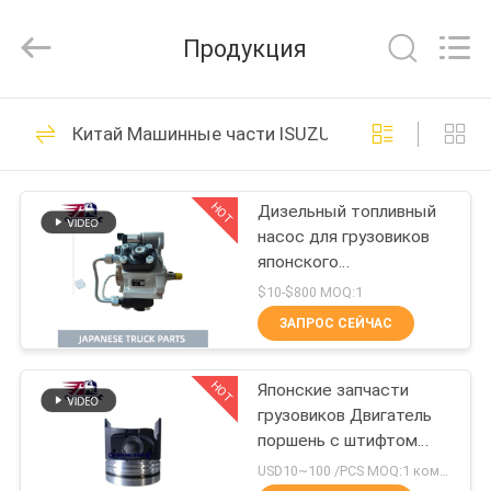
Guangzhou
Shunzheng
Technology
Продукция
Co.,
Ltd.
All
Rights
Reserved.
ДОМ
172
Китай Машинные части ISUZU
Японские части
ПРОДУКТЫ
тележки
HOT
Дизельный топливный
насос для грузовиков
О
японского
НАС
производства 8-
$10-$800 MOQ:1
98239521-2 9729405-
ЗАПРОС СЕЙЧАС
064 294050-0640 для
51
ПУТЕШЕСТВИЕ
грузовиков ISUZU
Части тележки
HOT
HITACHI 6HK1
Японские запчасти
ФАБРИКИ
грузовиков Двигатель
вторичного рынка
поршень с штифтом
ПРОВЕРКА
Для ISUZU NPR 4HG1T
USD10~100 /PCS MOQ:1 комплект