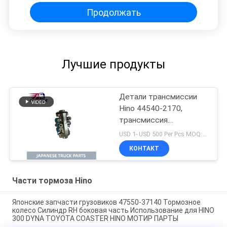
Продолжать
Лучшие продукты
Детали трансмиссии
Hino 44540-2170,
трансмиссия
регулирующего клапана
USD 1- USD 500 Per Pcs MOQ:1 шт.
с высоким низким
КОНТАКТ
уровнем для HINO 500
FH FC EATON GH9S
Части тормоза Hino
Японские запчасти грузовиков 47550-37140 Тормозное
колесо Силиндр RH боковая часть Использование для HINO
300 DYNA TOYOTA COASTER HINO МОТИР ПАРТЫ