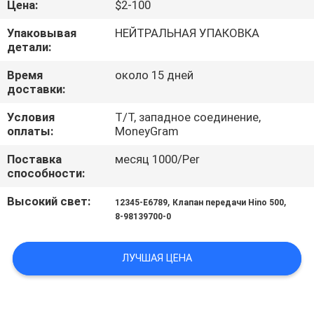
Цена:
$2-100
КАЧЕСТВА
Упаковывая
НЕЙТРАЛЬНАЯ УПАКОВКА
детали:
СВЯЖИТЕСЬ
МЫ
Время
около 15 дней
доставки:
Условия
T/T, западное соединение,
НОВОСТИ
оплаты:
MoneyGram
Поставка
месяц 1000/Per
СПРОСИТЕ
способности:
ЦИТАТУ
Высокий свет:
,
,
12345-E6789
Клапан передачи Hino 500
8-98139700-0
КАРТА
САЙТА
ЛУЧШАЯ ЦЕНА
PRIVACY