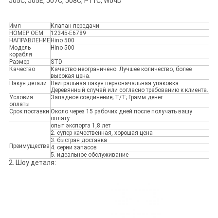
J05C, J05E, J07C, J08C, P11C, W04D
Имя
Клапан передачи
НОМЕР OEM
12345-E6789
НАПРАВЛЕНИЕ
Hino 500
Модель
Hino 500
корабля
Размер
STD
Качество
Качество неограничено. Лучшее количество, более
высокая цена.
Пакуя детали
Нейтральная пакуя первоначальная упаковка
Деревянный случай или согласно требованию к клиента.
Условия
Западное соединение; T/T; Грамм денег
оплаты
Срок поставки
Около через 15 рабочих дней после получать вашу
оплату.
опыт экспорта 1,8 лет
2. супер качественная, хорошая цена
3. быстрая доставка
Преимущества
4. серии запасов
5. идеальное обслуживание
2. Шоу деталя: