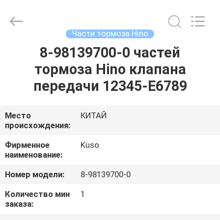
Guangzhou
Shunzheng
Technology
Co.,
Ltd.
Части тормоза Hino
All
Rights
Reserved.
8-98139700-0 частей
ДОМ
тормоза Hino клапана
ПРОДУКТЫ
передачи 12345-E6789
О
Место
КИТАЙ
происхождения:
НАС
Фирменное
Kuso
наименование:
ПУТЕШЕСТВИЕ
Номер модели:
8-98139700-0
ФАБРИКИ
Количество мин
1
заказа:
ПРОВЕРКА