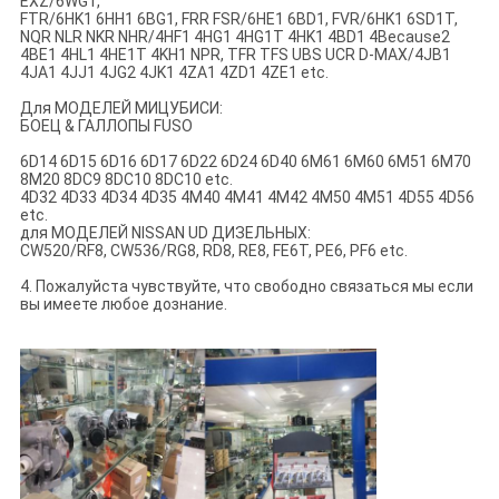
EXZ/6WG1,
FTR/6HK1 6HH1 6BG1, FRR FSR/6HE1 6BD1, FVR/6HK1 6SD1T,
NQR NLR NKR NHR/4HF1 4HG1 4HG1T 4HK1 4BD1 4Because2
4BE1 4HL1 4HE1T 4KH1 NPR, TFR TFS UBS UCR D-MAX/4JB1
4JA1 4JJ1 4JG2 4JK1 4ZA1 4ZD1 4ZE1 etc.
Для МОДЕЛЕЙ МИЦУБИСИ:
БОЕЦ & ГАЛЛОПЫ FUSO
6D14 6D15 6D16 6D17 6D22 6D24 6D40 6M61 6M60 6M51 6M70
8M20 8DC9 8DC10 8DC10 etc.
4D32 4D33 4D34 4D35 4M40 4M41 4M42 4M50 4M51 4D55 4D56
etc.
для МОДЕЛЕЙ NISSAN UD ДИЗЕЛЬНЫХ:
CW520/RF8, CW536/RG8, RD8, RE8, FE6T, PE6, PF6 etc.
4. Пожалуйста чувствуйте, что свободно связаться мы если
вы имеете любое дознание.