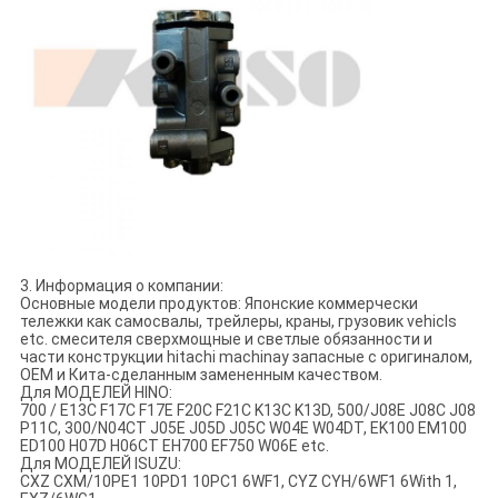
3. Информация о компании:
Основные модели продуктов: Японские коммерчески
тележки как самосвалы, трейлеры, краны, грузовик vehicls
etc. смесителя сверхмощные и светлые обязанности и
части конструкции hitachi machinay запасные с оригиналом,
OEM и Кита-сделанным замененным качеством.
Для МОДЕЛЕЙ HINO:
700 / E13C F17C F17E F20C F21C K13C K13D, 500/J08E J08C J08
P11C, 300/N04CT J05E J05D J05C W04E W04DT, EK100 EM100
ED100 H07D H06CT EH700 EF750 W06E etc.
Для МОДЕЛЕЙ ISUZU:
CXZ CXM/10PE1 10PD1 10PC1 6WF1, CYZ CYH/6WF1 6With 1,