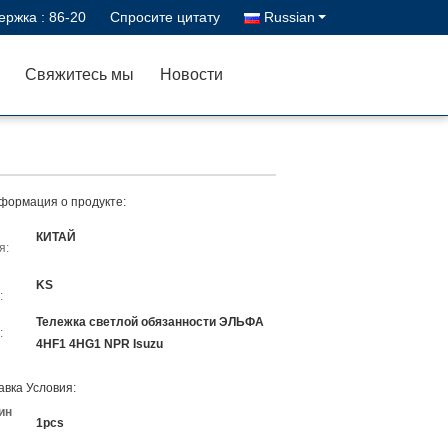
ержка :
86-20
Спросите цитату
Russian
Свяжитесь мы
Новости
формация о продукте:
КИТАЙ
я:
KS
:
Тележка светлой обязанности ЭЛЬФА
:
4HF1 4HG1 NPR Isuzu
авка Условия:
ин
1pcs