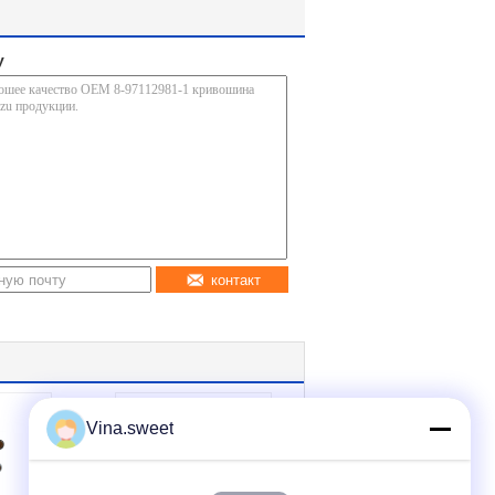
у
контакт
Vina.sweet