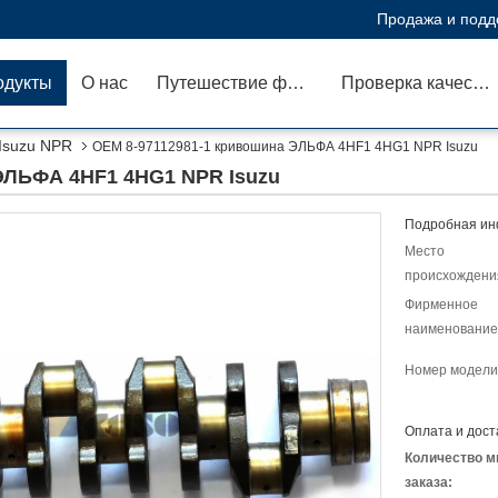
Продажа и подд
одукты
О нас
Путешествие фабрики
Проверка качества
Isuzu NPR
OEM 8-97112981-1 кривошина ЭЛЬФА 4HF1 4HG1 NPR Isuzu
ЭЛЬФА 4HF1 4HG1 NPR Isuzu
Подробная ин
Место
происхождени
Фирменное
наименование
Номер модели
Оплата и дост
Количество м
заказа: