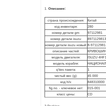
1.
Описание:
страна происхождения:
Китай
код инвентаря:
280
номер детали gm:
97112981
номер детали isuzu:
897112981
номер детали isuzu новый:
8-97112981
описание частей:
КРИВОШИ
модель двигателя:
ISUZU 4HF
модель корабля:
НАЦИОНАЛ
q'ties пакета:
1
чистый вес (g):
45 000
код h/s:
848310000
fig.no. - ключевое нет:
015-001
класс цены:
CD