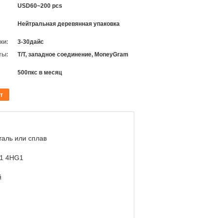
USD60~200 pcs
Нейтральная деревянная упаковка
ки:
3-30дайс
ты:
T/T, западное соединение, MoneyGram
500пкс в месяц
т
таль или сплав
F1 4HG1
й