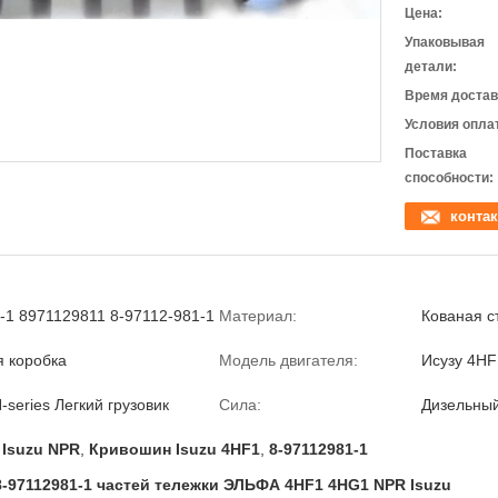
Цена:
Упаковывая
детали:
Время достав
Условия опла
Поставка
способности:
контак
-1 8971129811 8-97112-981-1
Материал:
Кованая с
 коробка
Модель двигателя:
Исузу 4H
-series Легкий грузовик
Сила:
Дизельны
Isuzu NPR
,
Кривошин Isuzu 4HF1
,
8-97112981-1
-97112981-1 частей тележки ЭЛЬФА 4HF1 4HG1 NPR Isuzu