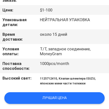
заказа:
КАЧЕСТВА
Цена:
$1-100
СВЯЖИТЕСЬ
Упаковывая
НЕЙТРАЛЬНАЯ УПАКОВКА
детали:
МЫ
Время
около 15 дней
доставки:
НОВОСТИ
Условия
T/T, западное соединение,
оплаты:
MoneyGram
СПРОСИТЕ
Поставка
1000pcs/month
ЦИТАТУ
способности:
Высокий свет:
,
,
1125712410
Клапан шлемпера ISUZU
КАРТА
японские мини части тележки
САЙТА
ЛУЧШАЯ ЦЕНА
PRIVACY