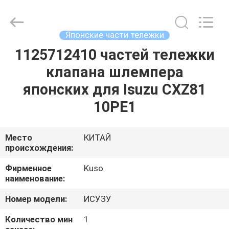
Guangzhou
Shunzheng
Technology
Co.,
Ltd.
Японские части тележки
All
Rights
Reserved.
1125712410 частей тележки
ДОМ
клапана шлемпера
ПРОДУКТЫ
японских для Isuzu CXZ81
10PE1
О
НАС
Место
КИТАЙ
происхождения:
ПУТЕШЕСТВИЕ
Фирменное
Kuso
наименование:
ФАБРИКИ
Номер модели:
ИСУЗУ
ПРОВЕРКА
Количество мин
1