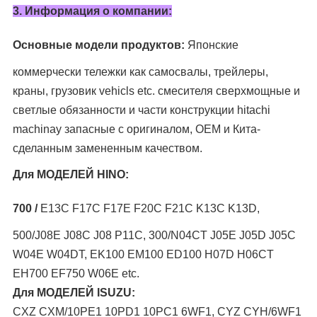
3.
Информация о компании:
Основные модели продуктов:
Японские
коммерчески тележки как
самосвалы, трейлеры,
краны, грузовик
vehicls etc.
смесителя
сверхмощные и
светлые обязанности и части конструкции hitachi
machinay запасные с оригиналом, OEM и Кита-
сделанным замененным качеством.
Для МОДЕЛЕЙ HINO:
700 /
E13C F17C F17E F20C F21C K13C K13D,
500/J08E J08C J08 P11C, 300/N04CT J05E J05D J05C
W04E W04DT, EK100 EM100 ED100 H07D H06CT
EH700 EF750 W06E etc.
Для МОДЕЛЕЙ ISUZU:
CXZ CXM/10PE1 10PD1 10PC1 6WF1, CYZ CYH/6WF1