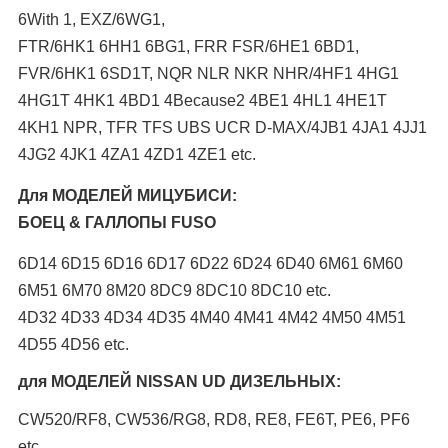
6With 1, EXZ/6WG1,
FTR/6HK1 6HH1 6BG1, FRR FSR/6HE1 6BD1,
FVR/6HK1 6SD1T, NQR NLR NKR NHR/4HF1 4HG1
4HG1T 4HK1 4BD1 4Because2 4BE1 4HL1 4HE1T
4KH1 NPR, TFR TFS UBS UCR D-MAX/4JB1 4JA1 4JJ1
4JG2 4JK1 4ZA1 4ZD1 4ZE1 etc.
Для МОДЕЛЕЙ МИЦУБИСИ:
БОЕЦ & ГАЛЛОПЫ FUSO
6D14 6D15 6D16 6D17 6D22 6D24 6D40 6M61 6M60
6M51 6M70 8M20 8DC9 8DC10 8DC10 etc.
4D32 4D33 4D34 4D35 4M40 4M41 4M42 4M50 4M51
4D55 4D56 etc.
для МОДЕЛЕЙ NISSAN UD ДИЗЕЛЬНЫХ:
CW520/RF8, CW536/RG8, RD8, RE8, FE6T, PE6, PF6
etc.