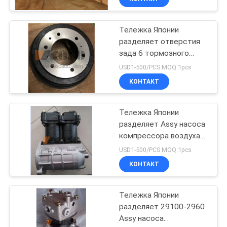
Тележка Японии
разделяет отверстия
зада 6 тормозного
барабана 43512-0W050
USD1-500/PCS MOQ:1pcs
на HINO 300 Dutro
КОНТАКТ
N04C/N04CT
Тележка Японии
разделяет Assy насоса
компрессора воздуха
29100-2364 для
USD1-500/PCS MOQ:1pcs
РЕНДЖЕРА
КОНТАКТ
J08CT/J08C l бренда
HINO 500 HNTC
Тележка Японии
разделяет 29100-2960
Assy насоса