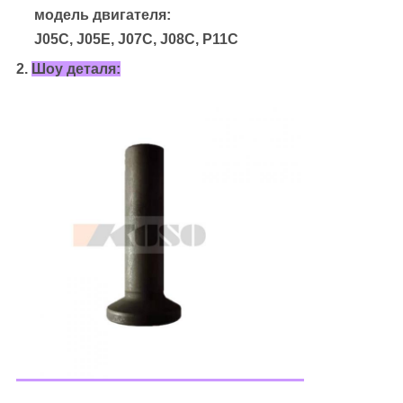
модель двигателя:
J05C, J05E, J07C, J08C, P11C
2.
Шоу деталя: