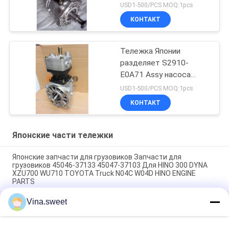
компрессора воздуха 2
USD1-500/PCS MOQ:1pcs
слоев для бренда HINO
КОНТАКТ
700 Profia E13C HNTC
Тележка Японии
разделяет S2910-
E0A71 Assy насоса
компрессора воздуха 3
USD1-500/PCS MOQ:1pcs
слоев для бренда HINO
КОНТАКТ
700 Profia E13C HNTC
Японские части тележки
Японские запчасти для грузовиков Запчасти для
грузовиков 45046-37133 45047-37103 Для HINO 300 DYNA
XZU700 WU710 TOYOTA Truck N04C W04D HINO ENGINE
PARTS
Vina.sweet
Японские запчасти для грузовиков 45430-1740 45420-1740
Для HINO SUPERNGER RK1J AK3H F3H