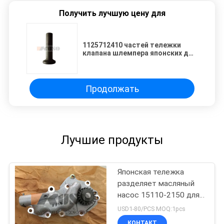
Получить лучшую цену для
1125712410 частей тележки
клапана шлемпера японских для
Isuzu CXZ81 10PE1
Продолжать
Лучшие продукты
Японская тележка
разделяет масляный
насос 15110-2150 для
ренджера J08C/J08E
USD1-80/PCS MOQ:1pcs
HINO 500
КОНТАКТ