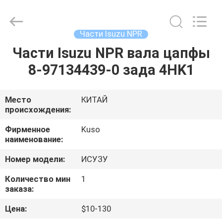
Guangzhou
Shunzheng
Technology
Co.,
Ltd.
Части Isuzu NPR
All
Rights
Reserved.
Части Isuzu NPR вала цапфы
ДОМ
8-97134439-0 зада 4HK1
ПРОДУКТЫ
Место
КИТАЙ
происхождения:
О
НАС
Фирменное
Kuso
наименование:
Номер модели:
ИСУЗУ
ПУТЕШЕСТВИЕ
ФАБРИКИ
Количество мин
1
заказа:
Цена:
$10-130
ПРОВЕРКА