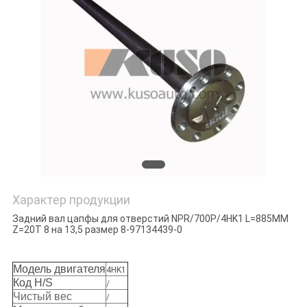
POLICY
Характер продукции
Задний вал цапфы для отверстий NPR/700P/4HK1 L=885MM
Z=20T 8 на 13,5 размер 8-97134439-0
Модель двигателя
4HK1
Код H/S
/
Чистый вес
/