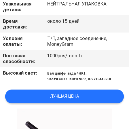
КАЧЕСТВА
Упаковывая
НЕЙТРАЛЬНАЯ УПАКОВКА
детали:
СВЯЖИТЕСЬ
Время
около 15 дней
доставки:
МЫ
Условия
T/T, западное соединение,
оплаты:
MoneyGram
НОВОСТИ
Поставка
1000pcs/month
способности:
СПРОСИТЕ
Высокий свет:
,
Вал цапфы зада 4HK1
ЦИТАТУ
,
Части 4HK1 Isuzu NPR
8-97134439-0
КАРТА
ЛУЧШАЯ ЦЕНА
САЙТА
PRIVACY