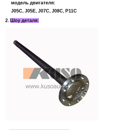
модель двигателя:
J05C, J05E, J07C, J08C, P11C
2.
Шоу деталя: