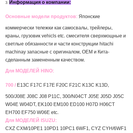
Информация о компании:
3.
Основные модели продуктов:
Японские
коммерчески тележки как
самосвалы, трейлеры,
краны, грузовик
vehicls etc.
смесителя
сверхмощные и
светлые обязанности и части конструкции hitachi
machinay запасные с оригиналом, OEM и Кита-
сделанным замененным качеством.
Для МОДЕЛЕЙ HINO:
700 /
E13C F17C F17E F20C F21C K13C K13D,
500/J08E J08C J08 P11C, 300/N04CT J05E J05D J05C
W04E W04DT, EK100 EM100 ED100 H07D H06CT
EH700 EF750 W06E etc.
Для МОДЕЛЕЙ ISUZU:
CXZ CXM/10PE1 10PD1 10PC1 6WF1, CYZ CYH/6WF1