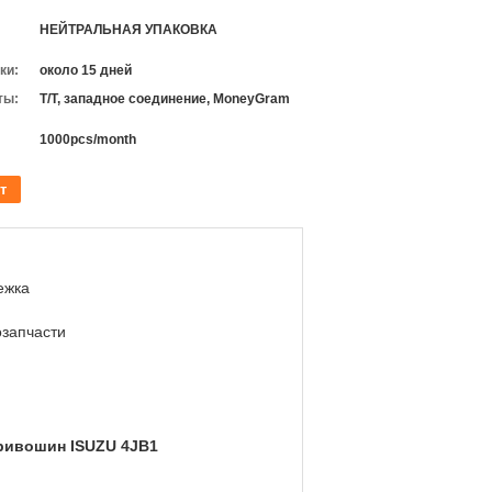
НЕЙТРАЛЬНАЯ УПАКОВКА
ки:
около 15 дней
ты:
T/T, западное соединение, MoneyGram
1000pcs/month
т
ежка
озапчасти
ривошин ISUZU 4JB1