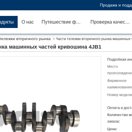
Продажа и подд
одукты
О нас
Путешествие фабрики
Проверка качества
тележки вторичного рынка
Части тележки вторичного рынка машинных 
нка машинных частей кривошина 4JB1
Подробная ин
Место
происхождени
Фирменное
наименование
Номер модели
Оплата и дост
Количество м
заказа:
Цена: