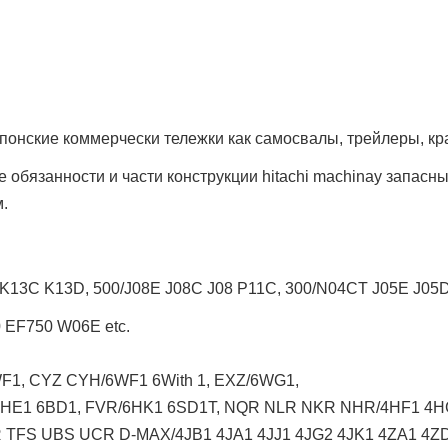
понские коммерчески тележки как
самосвалы, трейлеры, кр
обязанности и части конструкции hitachi machinay запасны
.
K13C K13D, 500/J08E J08C J08 P11C, 300/N04CT J05E J0
EF750 W06E etc.
1, CYZ CYH/6WF1 6With 1, EXZ/6WG1,
6HE1 6BD1, FVR/6HK1 6SD1T, NQR NLR NKR NHR/4HF1 4H
TFS UBS UCR D-MAX/4JB1 4JA1 4JJ1 4JG2 4JK1 4ZA1 4ZD1