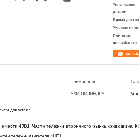
Упаковывая
детали:
Время достав
Условия опла
Поставка
способности:
контак
Применение:
Тел
н
ASM ЦИЛИНДРА:
Авт
ежки двигателя
е части 4JB1
,
Части тележки вторичного рынка кривошина
,
К
астей тележки двигателя 4HF1