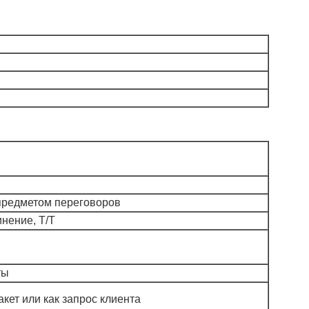
предметом переговоров
нение, T/T
ты
кет или как запрос клиента