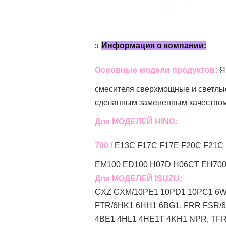
Информация о компании:
3.
Основные модели продуктов:
Я
смесителя
сверхмощные и светлые 
сделанным замененным качеством
Для МОДЕЛЕЙ HINO:
700 /
E13C F17C F17E F20C F21C 
EM100 ED100 H07D H06CT EH700 
Для МОДЕЛЕЙ ISUZU:
CXZ CXM/10PE1 10PD1 10PC1 6WF
FTR/6HK1 6HH1 6BG1, FRR FSR/
4BE1 4HL1 4HE1T 4KH1 NPR, TFR 