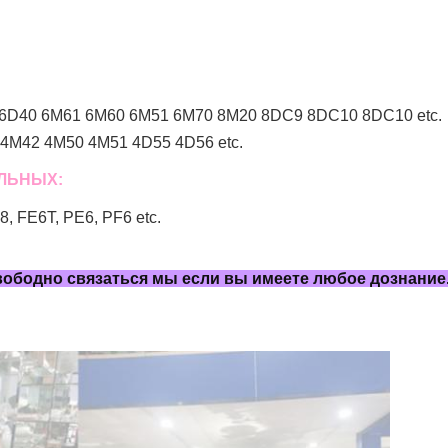
6D40 6M61 6M60 6M51 6M70 8M20 8DC9 8DC10 8DC10 etc.
4M42 4M50 4M51 4D55 4D56 etc.
ЕЛЬНЫХ:
 FE6T, PE6, PF6 etc.
свободно связаться мы если вы имеете любое дознание