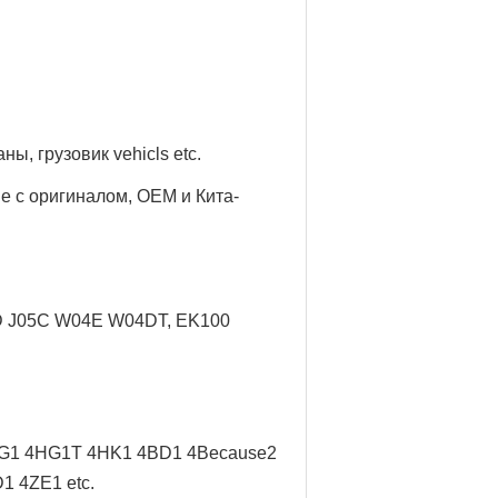
аны, грузовик
vehicls etc.
е с оригиналом, OEM и Кита-
5D J05C W04E W04DT, EK100
G1 4HG1T 4HK1 4BD1 4Because2
 4ZE1 etc.