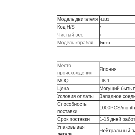
Модель двигателя
4JB1
Код H/S
/
/
Чистый вес
Модель корабля
Isuzu
Место
Япония
происхождения
MOQ
ПК 1
Цена
Могущий быть 
Условия оплаты
Западное соеди
Способность
1000PCS/month
поставки
Срок поставки
1-15 дней рабо
Упаковывая
Нейтральный па
детали