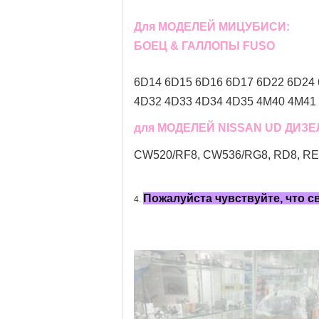
Для МОДЕЛЕЙ МИЦУБИСИ:
БОЕЦ & ГАЛЛОПЫ FUSO
6D14 6D15 6D16 6D17 6D22 6D24 
4D32 4D33 4D34 4D35 4M40 4M41 
для МОДЕЛЕЙ NISSAN UD ДИЗ
CW520/RF8, CW536/RG8, RD8, RE8,
Пожалуйста чувствуйте, что 
4.