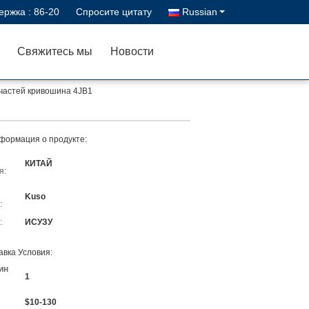
ержка :
86-20
Спросите цитату
Russian
Свяжитесь мы
Новости
частей кривошина 4JB1
формация о продукте:
КИТАЙ
я:
Kuso
:
:
ИСУЗУ
авка Условия:
ин
1
$10-130