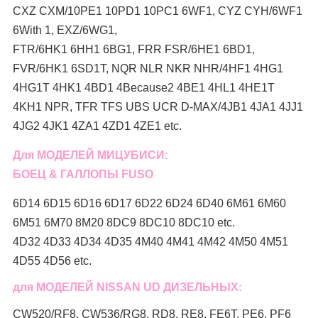
CXZ CXM/10PE1 10PD1 10PC1 6WF1, CYZ CYH/6WF1
6With 1, EXZ/6WG1,
FTR/6HK1 6HH1 6BG1, FRR FSR/6HE1 6BD1,
FVR/6HK1 6SD1T, NQR NLR NKR NHR/4HF1 4HG1
4HG1T 4HK1 4BD1 4Because2 4BE1 4HL1 4HE1T
4KH1 NPR, TFR TFS UBS UCR D-MAX/4JB1 4JA1 4JJ1
4JG2 4JK1 4ZA1 4ZD1 4ZE1 etc.
Для МОДЕЛЕЙ МИЦУБИСИ:
БОЕЦ & ГАЛЛОПЫ FUSO
6D14 6D15 6D16 6D17 6D22 6D24 6D40 6M61 6M60
6M51 6M70 8M20 8DC9 8DC10 8DC10 etc.
4D32 4D33 4D34 4D35 4M40 4M41 4M42 4M50 4M51
4D55 4D56 etc.
для МОДЕЛЕЙ NISSAN UD ДИЗЕЛЬНЫХ:
CW520/RF8, CW536/RG8, RD8, RE8, FE6T, PE6, PF6