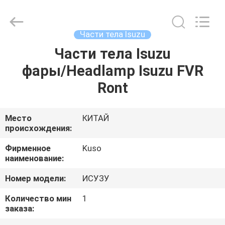
Guangzhou
Shunzheng
Technology
Co.,
Ltd.
Части тела Isuzu
All
Rights
Reserved.
Части тела Isuzu
ДОМ
фары/Headlamp Isuzu FVR
ПРОДУКТЫ
Ront
О
Место
КИТАЙ
происхождения:
НАС
Фирменное
Kuso
наименование:
ПУТЕШЕСТВИЕ
Номер модели:
ИСУЗУ
ФАБРИКИ
Количество мин
1
заказа:
ПРОВЕРКА