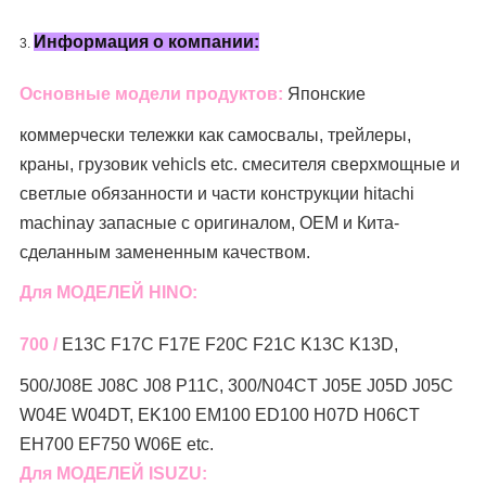
Информация о компании:
3.
Основные модели продуктов:
Японские
коммерчески тележки как
самосвалы, трейлеры,
краны, грузовик
vehicls etc.
смесителя
сверхмощные и
светлые обязанности и части конструкции hitachi
machinay запасные с оригиналом, OEM и Кита-
сделанным замененным качеством.
Для МОДЕЛЕЙ HINO:
700 /
E13C F17C F17E F20C F21C K13C K13D,
500/J08E J08C J08 P11C, 300/N04CT J05E J05D J05C
W04E W04DT, EK100 EM100 ED100 H07D H06CT
EH700 EF750 W06E etc.
Для МОДЕЛЕЙ ISUZU: