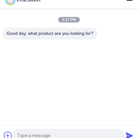
1-82210259-0 угловая лампа 1-82210260-0 для ISUZU GIGA
CXZ CYZ CYH
3:17 PM
Headlamp 8973695701 части тела 8-97369570-1 Isuzu для
Isuzu NPR
Good day, what product are you looking for?
Популярные категории
Все
Японские Части 
Части Тележки 
Тележки
Вторичного Рынка
Части Тележки 
Hino 700 Частей
Запасные
Hino 500 Частей
Hino 300 Частей
Машинные Части 
Части Тормоза Hino
Hino
Запрос Цитировать