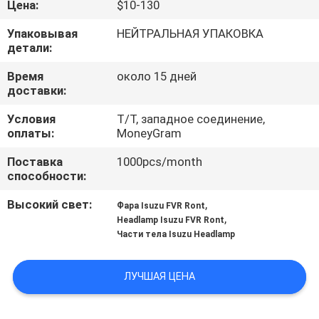
Цена:
$10-130
КАЧЕСТВА
Упаковывая
НЕЙТРАЛЬНАЯ УПАКОВКА
детали:
СВЯЖИТЕСЬ
МЫ
Время
около 15 дней
доставки:
Условия
T/T, западное соединение,
НОВОСТИ
оплаты:
MoneyGram
Поставка
1000pcs/month
СПРОСИТЕ
способности:
ЦИТАТУ
Высокий свет:
,
Фара Isuzu FVR Ront
,
Headlamp Isuzu FVR Ront
Части тела Isuzu Headlamp
КАРТА
САЙТА
ЛУЧШАЯ ЦЕНА
PRIVACY