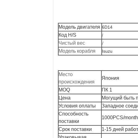
Модель двигателя
6D14
Код H/S
/
/
Чистый вес
Модель корабля
Isuzu
Место
Япония
происхождения
MOQ
ПК 1
Цена
Могущий быть 
Условия оплаты
Западное соеди
Способность
1000PCS/month
поставки
Срок поставки
1-15 дней рабо
Упаковывая