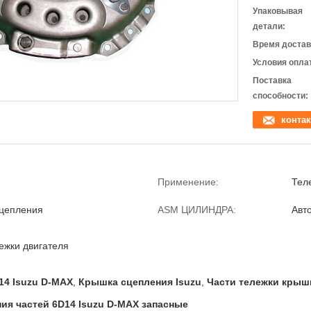
Упаковывая
детали:
Время достав
Условия опла
Поставка
способности:
контак
Применение:
Тел
цепления
ASM ЦИЛИНДРА:
Авт
ежки двигателя
14 Isuzu D-MAX
,
Крышка сцепления Isuzu
,
Части тележки крыш
ия частей 6D14 Isuzu D-MAX запасные