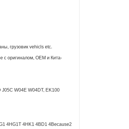
аны, грузовик
vehicls etc.
е с оригиналом, OEM и Кита-
5D J05C W04E W04DT, EK100
G1 4HG1T 4HK1 4BD1 4Because2