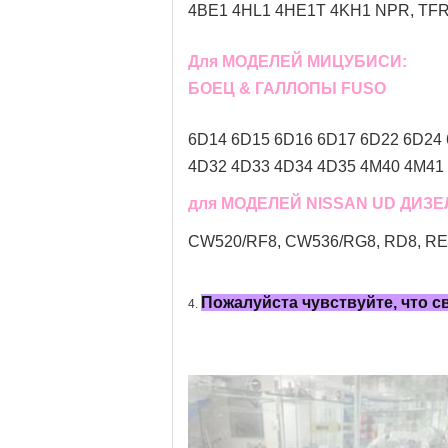
4BE1 4HL1 4HE1T 4KH1 NPR, TFR 
Для МОДЕЛЕЙ МИЦУБИСИ:
БОЕЦ & ГАЛЛОПЫ FUSO
6D14 6D15 6D16 6D17 6D22 6D24 
4D32 4D33 4D34 4D35 4M40 4M41 
для МОДЕЛЕЙ NISSAN UD ДИЗ
CW520/RF8, CW536/RG8, RD8, RE8,
Пожалуйста чувствуйте, что 
4.