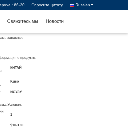
ержка :
86-20
Спросите цитату
Russian
Свяжитесь мы
Новости
Isuzu запасные
формация о продукте:
КИТАЙ
я:
Kuso
:
:
ИСУЗУ
авка Условия:
ин
1
$10-130