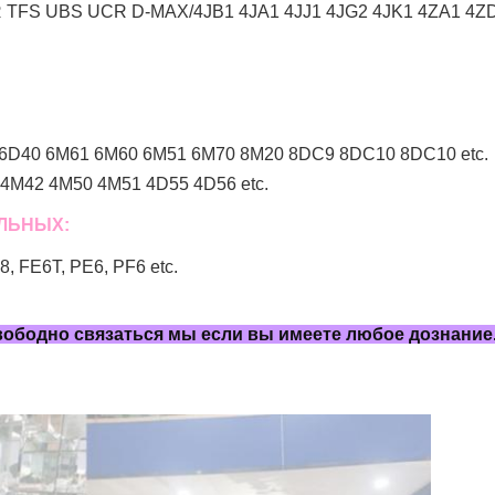
TFS UBS UCR D-MAX/4JB1 4JA1 4JJ1 4JG2 4JK1 4ZA1 4ZD1
6D40 6M61 6M60 6M51 6M70 8M20 8DC9 8DC10 8DC10 etc.
4M42 4M50 4M51 4D55 4D56 etc.
ЕЛЬНЫХ:
 FE6T, PE6, PF6 etc.
свободно связаться мы если вы имеете любое дознание