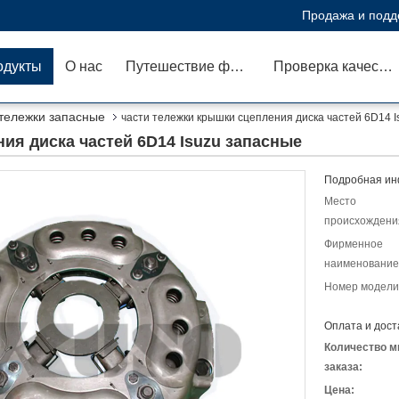
Продажа и подд
одукты
О нас
Путешествие фабрики
Проверка качества
 тележки запасные
части тележки крышки сцепления диска частей 6D14 
ия диска частей 6D14 Isuzu запасные
Подробная ин
Место
происхождени
Фирменное
наименование
Номер модели
Оплата и дост
Количество м
заказа:
Цена: