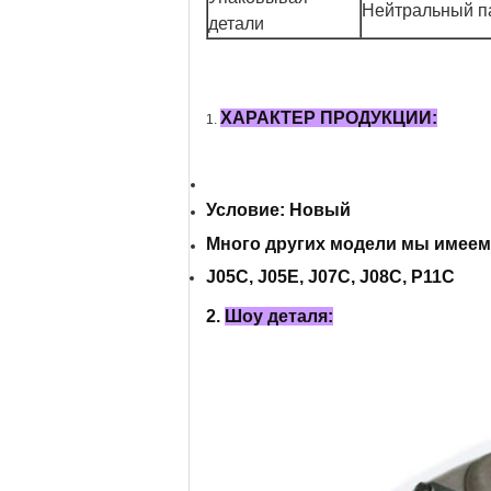
Нейтральный па
детали
ХАРАКТЕР ПРОДУКЦИИ:
1.
Условие: Новый
Много других модели мы имеем,
J05C, J05E, J07C, J08C, P11C
2.
Шоу деталя: