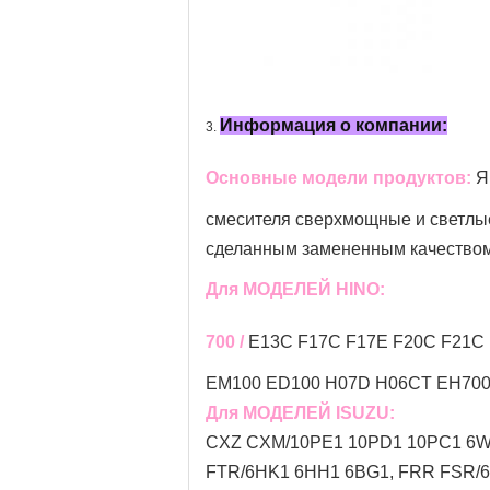
Информация о компании:
3.
Основные модели продуктов:
Я
смесителя
сверхмощные и светлые 
сделанным замененным качеством
Для МОДЕЛЕЙ HINO:
700 /
E13C F17C F17E F20C F21C 
EM100 ED100 H07D H06CT EH700 
Для МОДЕЛЕЙ ISUZU:
CXZ CXM/10PE1 10PD1 10PC1 6WF
FTR/6HK1 6HH1 6BG1, FRR FSR/