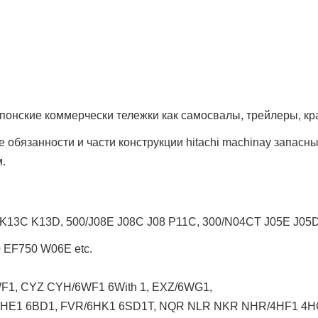
понские коммерчески тележки как
самосвалы, трейлеры, кр
обязанности и части конструкции hitachi machinay запасны
.
K13C K13D, 500/J08E J08C J08 P11C, 300/N04CT J05E J0
EF750 W06E etc.
1, CYZ CYH/6WF1 6With 1, EXZ/6WG1,
6HE1 6BD1, FVR/6HK1 6SD1T, NQR NLR NKR NHR/4HF1 4H