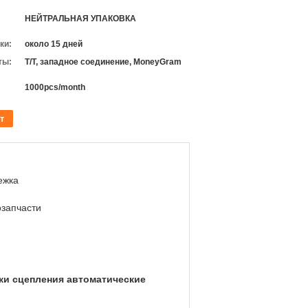
НЕЙТРАЛЬНАЯ УПАКОВКА
ки:
около 15 дней
ты:
T/T, западное соединение, MoneyGram
1000pcs/month
т
ежка
озапчасти
ки сцепления автоматические