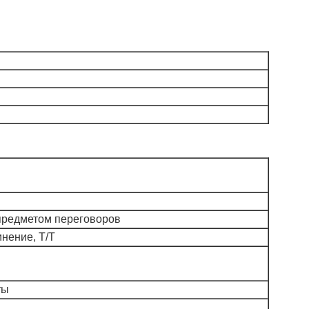
предметом переговоров
нение, T/T
ты