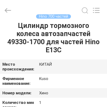
Guangzhou
Shunzheng
Technology
Co.,
Ltd.
Hino 700 частей
All
Rights
Reserved.
Цилиндр тормозного
ДОМ
колеса автозапчастей
ПРОДУКТЫ
49330-1700 для частей Hino
E13C
О
НАС
Место
КИТАЙ
происхождения:
ПУТЕШЕСТВИЕ
Фирменное
Kuso
наименование:
ФАБРИКИ
Номер модели:
Хино
ПРОВЕРКА
Количество мин
1