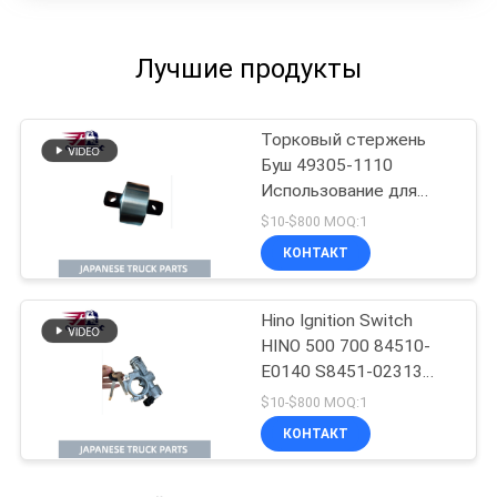
Лучшие продукты
Торковый стержень
Буш 49305-1110
Использование для
японских грузовиков
$10-$800 MOQ:1
HINO 700 P11C Hino
КОНТАКТ
Mixer Truck Parts
Hino Ignition Switch
HINO 500 700 84510-
E0140 S8451-02313
Использование для
$10-$800 MOQ:1
японских грузовиков
КОНТАКТ
Для деталей
двигателей Hino