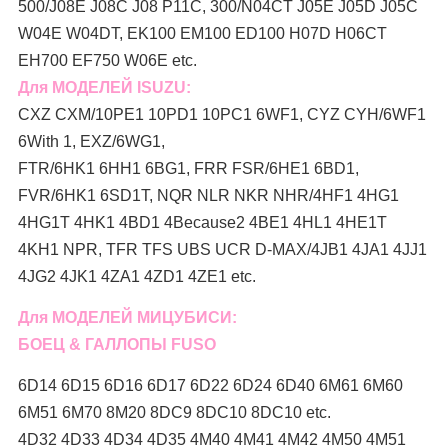
500/J08E J08C J08 P11C, 300/N04CT J05E J05D J05C
W04E W04DT, EK100 EM100 ED100 H07D H06CT
EH700 EF750 W06E etc.
Для МОДЕЛЕЙ ISUZU:
CXZ CXM/10PE1 10PD1 10PC1 6WF1, CYZ CYH/6WF1
6With 1, EXZ/6WG1,
FTR/6HK1 6HH1 6BG1, FRR FSR/6HE1 6BD1,
FVR/6HK1 6SD1T, NQR NLR NKR NHR/4HF1 4HG1
4HG1T 4HK1 4BD1 4Because2 4BE1 4HL1 4HE1T
4KH1 NPR, TFR TFS UBS UCR D-MAX/4JB1 4JA1 4JJ1
4JG2 4JK1 4ZA1 4ZD1 4ZE1 etc.
Для МОДЕЛЕЙ МИЦУБИСИ:
БОЕЦ & ГАЛЛОПЫ FUSO
6D14 6D15 6D16 6D17 6D22 6D24 6D40 6M61 6M60
6M51 6M70 8M20 8DC9 8DC10 8DC10 etc.
4D32 4D33 4D34 4D35 4M40 4M41 4M42 4M50 4M51