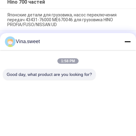
Hino 700 частей
Японские детали для грузовика, насос переключения
передач 43431-76000 ME670046 для грузовика HINO
PROFIA/FUSO/NISSAN UD
Японские запчасти для грузовых автомобилей Тормозный
Vina.sweet
клапан 47160-3311 47160-3310 47160-3292 Для HINO 700
FM2P E13C E13CT HINO МОТИРНЫЕ ПАРТЫ
Японские грузовые автозапчасти Оси RR 42311-37130 Для
1:58 PM
HINO 300 DYNA TOYOTA W04D N04C Модель HINOHINO
ДВОГОДЕЛИ
Good day, what product are you looking for?
Популярные категории
Все
Японские Части 
Части Тележки 
Тележки
Вторичного Рынка
Части Тележки 
Hino 700 Частей
Запасные