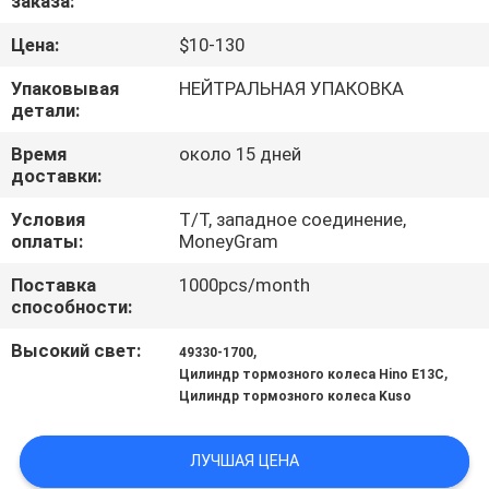
заказа:
КАЧЕСТВА
Цена:
$10-130
СВЯЖИТЕСЬ
Упаковывая
НЕЙТРАЛЬНАЯ УПАКОВКА
детали:
МЫ
Время
около 15 дней
доставки:
НОВОСТИ
Условия
T/T, западное соединение,
оплаты:
MoneyGram
СПРОСИТЕ
Поставка
1000pcs/month
ЦИТАТУ
способности:
Высокий свет:
,
49330-1700
КАРТА
,
Цилиндр тормозного колеса Hino E13C
Цилиндр тормозного колеса Kuso
САЙТА
ЛУЧШАЯ ЦЕНА
PRIVACY