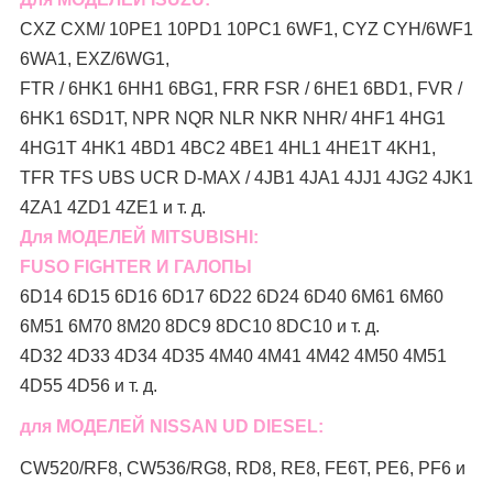
CXZ CXM/ 10PE1 10PD1 10PC1 6WF1, CYZ CYH/6WF1
6WA1, EXZ/6WG1,
FTR / 6HK1 6HH1 6BG1, FRR FSR / 6HE1 6BD1, FVR /
6HK1 6SD1T, NPR NQR NLR NKR NHR/ 4HF1 4HG1
4HG1T 4HK1 4BD1 4BC2 4BE1 4HL1 4HE1T 4KH1,
TFR TFS UBS UCR D-MAX / 4JB1 4JA1 4JJ1 4JG2 4JK1
4ZA1 4ZD1 4ZE1 и т. д.
Для МОДЕЛЕЙ MITSUBISHI:
FUSO FIGHTER И ГАЛОПЫ
6D14 6D15 6D16 6D17 6D22 6D24 6D40 6M61 6M60
6M51 6M70 8M20 8DC9 8DC10 8DC10 и т. д.
4D32 4D33 4D34 4D35 4M40 4M41 4M42 4M50 4M51
4D55 4D56 и т. д.
для МОДЕЛЕЙ NISSAN UD DIESEL:
CW520/RF8, CW536/RG8, RD8, RE8, FE6T, PE6, PF6 и