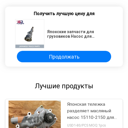
Получить лучшую цену для
Японские запчасти для
грузовиков Насос для
двигателя 8-94360206-0 для
ISUZU NKR/4JB1 4JB1T OEM No
8-94360206-0
Продолжать
Лучшие продукты
Японская тележка
разделяет масляный
насос 15110-2150 для
ренджера J08C/J08E
USD1-80/PCS MOQ:1pcs