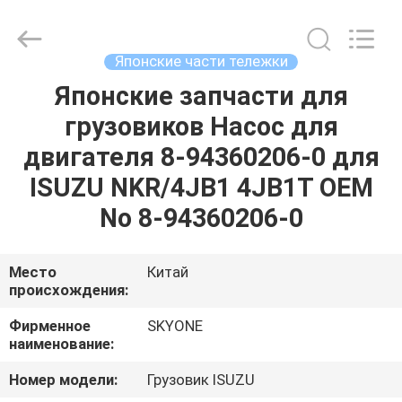
Guangzhou
Shunzheng
Technology
Co.,
Ltd.
Японские части тележки
All
Rights
Reserved.
Японские запчасти для
ДОМ
грузовиков Насос для
ПРОДУКТЫ
двигателя 8-94360206-0 для
ISUZU NKR/4JB1 4JB1T OEM
О
No 8-94360206-0
НАС
Место
Китай
происхождения:
ПУТЕШЕСТВИЕ
ФАБРИКИ
Фирменное
SKYONE
наименование:
ПРОВЕРКА
Номер модели:
Грузовик ISUZU