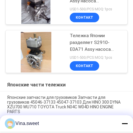
Assy насоса
компрессора воздуха 2
USD1-500/PCS MOQ:1pcs
слоев для бренда HINO
КОНТАКТ
700 Profia E13C HNTC
Тележка Японии
разделяет S2910-
E0A71 Assy насоса
компрессора воздуха 3
USD1-500/PCS MOQ:1pcs
слоев для бренда HINO
КОНТАКТ
700 Profia E13C HNTC
Японские части тележки
Японские запчасти для грузовиков Запчасти для
грузовиков 45046-37133 45047-37103 Для HINO 300 DYNA
XZU700 WU710 TOYOTA Truck N04C W04D HINO ENGINE
PARTS
Vina.sweet
Японские запчасти для грузовиков 45430-1740 45420-1740
Для HINO SUPERNGER RK1J AK3H F3H