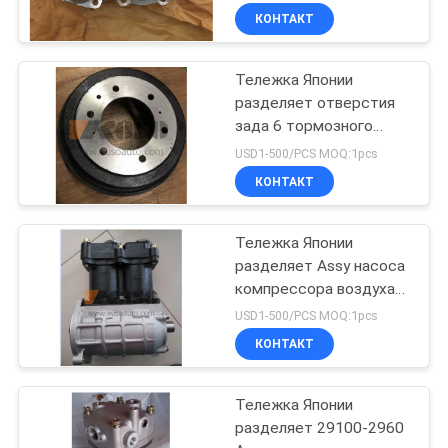
HINO 500
КОНТАКТ
Тележка Японии
разделяет отверстия
зада 6 тормозного
барабана 43512-0W050
USD1-500/PCS MOQ:1pcs
на HINO 300 Dutro
КОНТАКТ
N04C/N04CT
Тележка Японии
разделяет Assy насоса
компрессора воздуха
29100-2364 для
USD1-500/PCS MOQ:1pcs
РЕНДЖЕРА
КОНТАКТ
J08CT/J08C l бренда
HINO 500 HNTC
Тележка Японии
разделяет 29100-2960