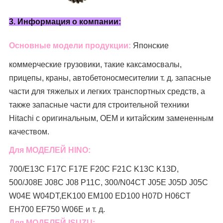
3. Информация о компании:
Основные модели продукции:
Японские
коммерческие грузовики, такие как
самосвалы,
прицепы, краны, автобетоносмесители
и т. д. запасные
части для тяжелых и легких транспортных средств, а
также запасные части для строительной техники
Hitachi с оригинальным, OEM и китайским замененным
качеством.
Для МОДЕЛЕЙ HINO:
700/E13C F17C F17E F20C F21C K13C K13D,
500/J08E J08C J08 P11C, 300/N04CT J05E J05D J05C
W04E W04DT,
EK100 EM100 ED100 H07D H06CT
EH700 EF750 W06E и т. д.
Для МОДЕЛЕЙ ISUZU: