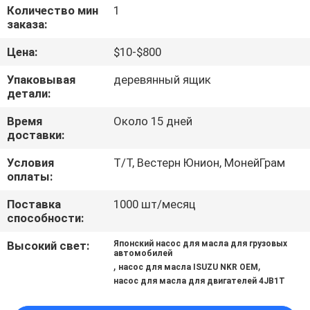
КАЧЕСТВА
Количество мин
1
заказа:
СВЯЖИТЕСЬ
Цена:
$10-$800
МЫ
Упаковывая
деревянный ящик
детали:
НОВОСТИ
Время
Около 15 дней
доставки:
СПРОСИТЕ
Условия
Т/Т, Вестерн Юнион, МонейГрам
оплаты:
ЦИТАТУ
Поставка
1000 шт/месяц
способности:
КАРТА
Высокий свет:
Японский насос для масла для грузовых
САЙТА
автомобилей
,
,
насос для масла ISUZU NKR OEM
насос для масла для двигателей 4JB1T
PRIVACY