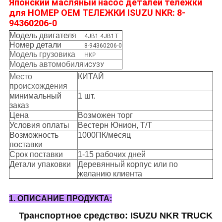
Японский масляный насос деталей тележки
для НОМЕР OEM ТЕЛЕЖКИ ISUZU NKR: 8-
94360206-0
Модель двигателя
4JB1 4JB1T
Номер детали
8-94360206-0
Модель грузовика
НКР
Модель автомобиля
ИСУЗУ
Место
КИТАЙ
происхождения
минимальный
1 шт.
заказ
Цена
Возможен торг
Условия оплаты
Вестерн Юнион, Т/Т
Возможность
1000ПК/месяц
поставки
Срок поставки
1-15 рабочих дней
Детали упаковки
Деревянный корпус или по
желанию клиента
1. ОПИСАНИЕ ПРОДУКТА:
Транспортное средство: ISUZU NKR TRUCK