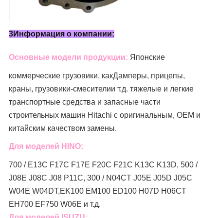
3Информация о компании:
Основные модели продукции:
Японские
коммерческие грузовики, как
Дамперы, прицепы,
краны, грузовики-смесители
и т.д. тяжелые и легкие
транспортные средства и запасные части
строительных машин Hitachi с оригинальным, OEM и
китайским качеством замены.
Для моделей HINO:
700 / E13C F17C F17E F20C F21C K13C K13D, 500 /
J08E J08C J08 P11C, 300 / N04CT J05E J05D J05C
W04E W04DT,
EK100 EM100 ED100 H07D H06CT
EH700 EF750 W06E и т.д.
Для моделей ISUZU: