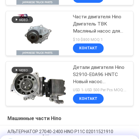
2150
Части двигателя Hino
Двигатель TBK
Масляный насос для
HINO 300 N04C N04CT
$10-$800 MOQ:1
DURTO DYNA Грузовик
КОНТАКТ
OEM No L260-0050S
Детали двигателя Hino
S2910-E0A96 HNTC
Новый насос
воздушного
USD 1- USD 500 Per Pcs MOQ:1 шт.
компрессора для HINO
КОНТАКТ
500 FC7J FG FD7J J07E
J05E
Машинные части Hino
АЛЬТЕРНАТОР 27040-2400 HINO P11C 02011521910
машинных частей Hino