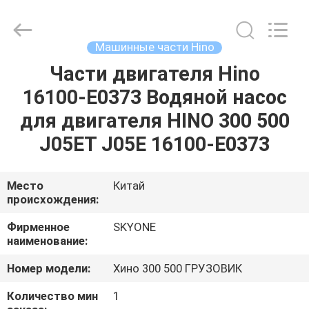
Guangzhou
Shunzheng
Technology
Co.,
Ltd.
Машинные части Hino
All
Rights
Reserved.
Части двигателя Hino
ДОМ
16100-E0373 Водяной насос
ПРОДУКТЫ
для двигателя HINO 300 500
J05ET J05E 16100-E0373
О
НАС
Место
Китай
происхождения:
ПУТЕШЕСТВИЕ
Фирменное
SKYONE
наименование:
ФАБРИКИ
Номер модели:
Хино 300 500 ГРУЗОВИК
ПРОВЕРКА
Количество мин
1