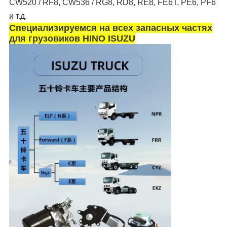
CW520 / RF8, CW536 / RG8, RD8, RE8, FE6T, PE6, PF6
и т.д.
Специализируемся на всех запасных частях
для грузовиков HINO ISUZU