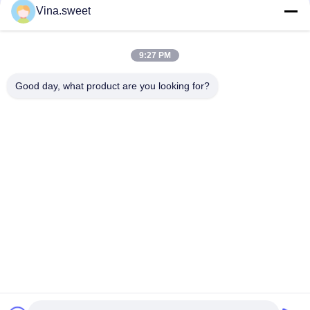
Vina.sweet
Цилиндр тормозного колеса HINO H07C для тележки
трактора HINO
9:27 PM
45420-1600 45430-1600 машинные части Hino БОЛТА
ЭПИЦЕНТРА ДЕЯТЕЛЬНОСТИ
Good day, what product are you looking for?
Популярные категории
Все
Японские Части 
Части Тележки 
Тележки
Вторичного Рынка
Части Тележки 
Hino 700 Частей
Запасные
Hino 500 Частей
Hino 300 Частей
Машинные Части 
Части Тормоза Hino
Hino