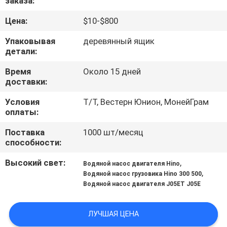
заказа:
КАЧЕСТВА
Цена:
$10-$800
СВЯЖИТЕСЬ
Упаковывая
деревянный ящик
детали:
МЫ
Время
Около 15 дней
доставки:
НОВОСТИ
Условия
Т/Т, Вестерн Юнион, МонейГрам
оплаты:
СПРОСИТЕ
Поставка
1000 шт/месяц
ЦИТАТУ
способности:
Высокий свет:
,
Водяной насос двигателя Hino
КАРТА
,
Водяной насос грузовика Hino 300 500
Водяной насос двигателя J05ET J05E
САЙТА
ЛУЧШАЯ ЦЕНА
PRIVACY