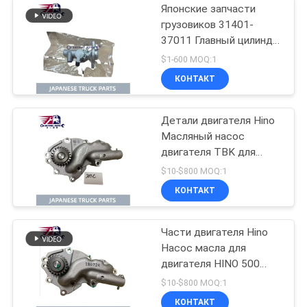
Японские запчасти
грузовиков 31401-
37011 Главный цилиндр
сцепления для HINO
$1-600 MOQ:1
300 N04C
КОНТАКТ
Детали двигателя Hino
Масляный насос
двигателя TBK для
HINO 500 J08C J08CT
$10-$800 MOQ:1
Ranger Truck OEM
КОНТАКТ
номер L260-0080S
Части двигателя Hino
Насос масла для
двигателя HINO 500
J08E J08ET Ranger
$10-$800 MOQ:1
Truck OEM No 15110-
КОНТАКТ