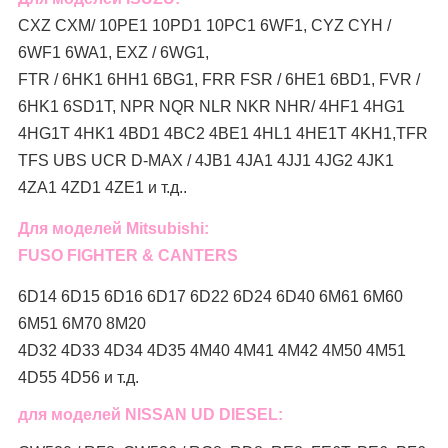
CXZ CXM/ 10PE1 10PD1 10PC1 6WF1, CYZ CYH /
6WF1 6WA1, EXZ / 6WG1,
FTR / 6HK1 6HH1 6BG1, FRR FSR / 6HE1 6BD1, FVR /
6HK1 6SD1T, NPR NQR NLR NKR NHR/ 4HF1 4HG1
4HG1T 4HK1 4BD1 4BC2 4BE1 4HL1 4HE1T 4KH1,TFR
TFS UBS UCR D-MAX / 4JB1 4JA1 4JJ1 4JG2 4JK1
4ZA1 4ZD1 4ZE1 и т.д..
Для моделей Mitsubishi:
FUSO FIGHTER & CANTERS
6D14 6D15 6D16 6D17 6D22 6D24 6D40 6M61 6M60
6M51 6M70 8M20
4D32 4D33 4D34 4D35 4M40 4M41 4M42 4M50 4M51
4D55 4D56 и т.д.
для моделей NISSAN UD DIESEL: