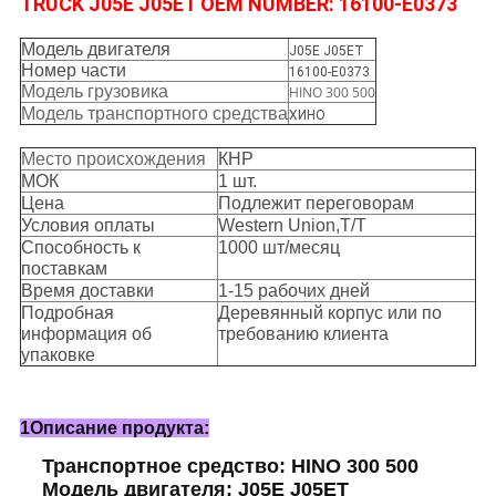
TRUCK J05E J05ET OEM NUMBER: 16100-E0373
Модель двигателя
J05E J05ET
Номер части
16100-E0373
Модель грузовика
HINO 300 500
Модель транспортного средства
ХИНО
Место происхождения
КНР
МОК
1 шт.
Цена
Подлежит переговорам
Условия оплаты
Western Union,T/T
Способность к
1000 шт/месяц
поставкам
Время доставки
1-15 рабочих дней
Подробная
Деревянный корпус или по
информация об
требованию клиента
упаковке
1Описание продукта:
Транспортное средство: HINO 300 500
Модель двигателя: J05E J05ET