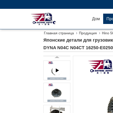
Дом
Пр
Главная страница
Продукция
Hino 5
DYNA N04C N04CT 16250-E0250
Японские детали для грузови
DYNA N04C N04CT 16250-E0250