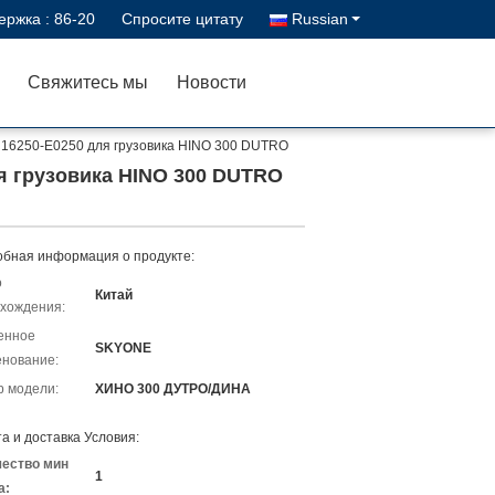
ержка :
86-20
Спросите цитату
Russian
Свяжитесь мы
Новости
я 16250-E0250 для грузовика HINO 300 DUTRO
я грузовика HINO 300 DUTRO
бная информация о продукте:
о
Китай
хождения:
енное
SKYONE
нование:
 модели:
ХИНО 300 ДУТРО/ДИНА
а и доставка Условия:
чество мин
1
а: