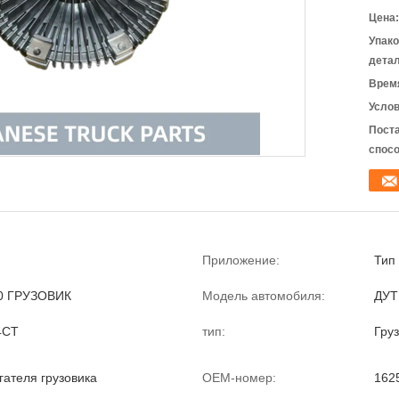
Цена:
Упак
детал
Время
Услов
Пост
спосо
Приложение:
Тип 
0 ГРУЗОВИК
Модель автомобиля:
ДУТ
4CT
тип:
Гру
гателя грузовика
OEM-номер:
162