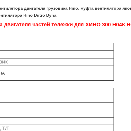
нтилятора двигателя грузовика Hino
,
муфта вентилятора япон
нтилятора Hino Dutro Dyna
а двигателя частей тележки для ХИНО 300 Н04К 
ОВИК
НА
 Т/Т