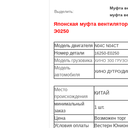
Муфта ве
Выделить:
муфта ве
Японская муфта вентилятор
Э0250
Модель двигателя
N04C N04CT
Номер детали
16250-E0250
ХИНО 300 ГРУЗ
Модель грузовика
Модель
ХИНО ДУТРО/ДИ
автомобиля
Место
КИТАЙ
происхождения
минимальный
1 шт.
заказ
Цена
Возможен торг
Условия оплаты
Вестерн Юнион,