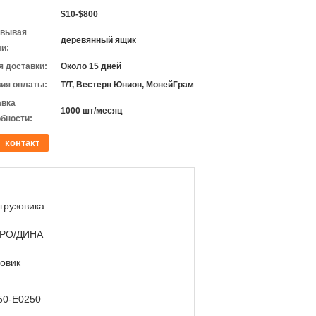
$10-$800
овывая
деревянный ящик
и:
 доставки:
Около 15 дней
ия оплаты:
Т/Т, Вестерн Юнион, МонейГрам
авка
1000 шт/месяц
бности:
контакт
грузовика
РО/ДИНА
зовик
50-E0250