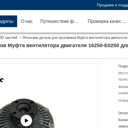
Продажа и подд
одукты
О нас
Путешествие фабрики
Проверка качества
00 частей
Японские детали для грузовиков Муфта вентилятора двигател
ков Муфта вентилятора двигателя 16250-E0250 дл
Подро
Мест
проис
Фирм
наиме
Номер
Оплат
Коли
заказ