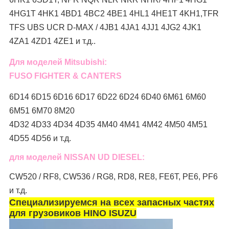
4HG1T 4HK1 4BD1 4BC2 4BE1 4HL1 4HE1T 4KH1,TFR
TFS UBS UCR D-MAX / 4JB1 4JA1 4JJ1 4JG2 4JK1
4ZA1 4ZD1 4ZE1 и т.д..
Для моделей Mitsubishi:
FUSO FIGHTER & CANTERS
6D14 6D15 6D16 6D17 6D22 6D24 6D40 6M61 6M60
6M51 6M70 8M20
4D32 4D33 4D34 4D35 4M40 4M41 4M42 4M50 4M51
4D55 4D56 и т.д.
для моделей NISSAN UD DIESEL:
CW520 / RF8, CW536 / RG8, RD8, RE8, FE6T, PE6, PF6
и т.д.
Специализируемся на всех запасных частях
для грузовиков HINO ISUZU