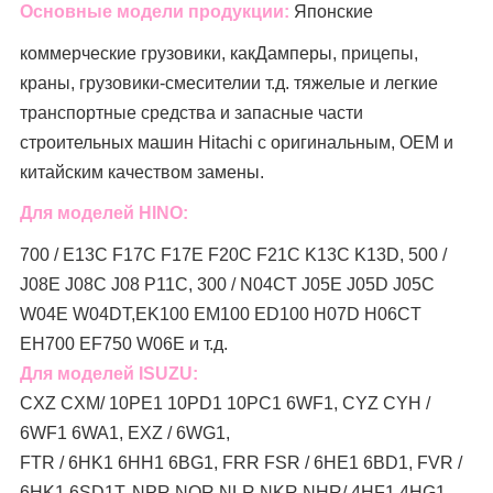
Основные модели продукции:
Японские
коммерческие грузовики, как
Дамперы, прицепы,
краны, грузовики-смесители
и т.д. тяжелые и легкие
транспортные средства и запасные части
строительных машин Hitachi с оригинальным, OEM и
китайским качеством замены.
Для моделей HINO:
700 / E13C F17C F17E F20C F21C K13C K13D, 500 /
J08E J08C J08 P11C, 300 / N04CT J05E J05D J05C
W04E W04DT,
EK100 EM100 ED100 H07D H06CT
EH700 EF750 W06E и т.д.
Для моделей ISUZU:
CXZ CXM/ 10PE1 10PD1 10PC1 6WF1, CYZ CYH /
6WF1 6WA1, EXZ / 6WG1,
FTR / 6HK1 6HH1 6BG1, FRR FSR / 6HE1 6BD1, FVR /
6HK1 6SD1T, NPR NQR NLR NKR NHR/ 4HF1 4HG1