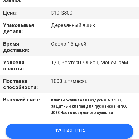
заказа:
КАЧЕСТВА
Цена:
$10-$800
СВЯЖИТЕСЬ
Упаковывая
Деревянный ящик
детали:
МЫ
Время
Около 15 дней
доставки:
НОВОСТИ
Условия
Т/Т, Вестерн Юнион, МонейГрам
оплаты:
СПРОСИТЕ
Поставка
1000 шт/месяц
ЦИТАТУ
способности:
Высокий свет:
,
Клапан осушителя воздуха HINO 500
КАРТА
,
Защитный клапан для грузовиков HINO
J08E Часть воздушного сушилки
САЙТА
ЛУЧШАЯ ЦЕНА
PRIVACY