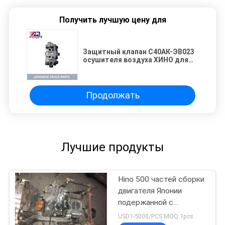
Получить лучшую цену для
Защитный клапан С40АК-ЭВ023
осушителя воздуха ХИНО для
частей тележки ХИНО 500
ДЖ08Э японских
Продолжать
Лучшие продукты
Hino 500 частей сборки
двигателя Японии
подержанной с
передачей для
USD1-5000/PCS MOQ:1pcs