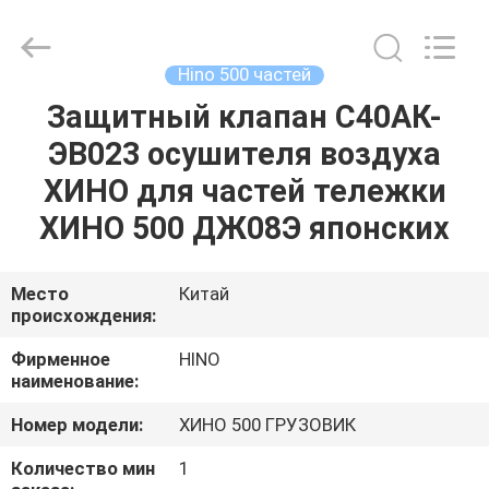
Guangzhou
Shunzheng
Technology
Co.,
Ltd.
Hino 500 частей
All
Rights
Reserved.
Защитный клапан С40АК-
ДОМ
ЭВ023 осушителя воздуха
ПРОДУКТЫ
ХИНО для частей тележки
ХИНО 500 ДЖ08Э японских
О
НАС
Место
Китай
происхождения:
ПУТЕШЕСТВИЕ
Фирменное
HINO
наименование:
ФАБРИКИ
Номер модели:
ХИНО 500 ГРУЗОВИК
ПРОВЕРКА
Количество мин
1