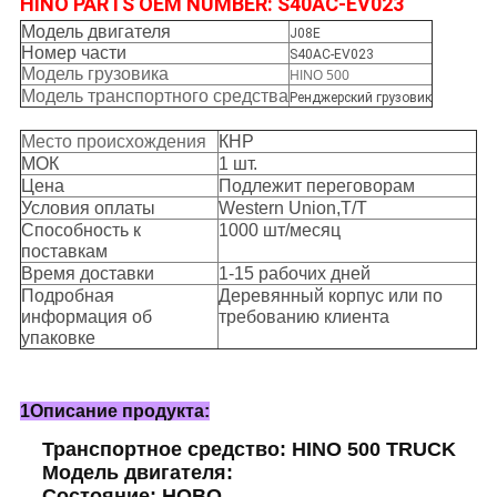
HINO PARTS OEM NUMBER: S40AC-EV023
Модель двигателя
J08E
Номер части
S40AC-EV023
Модель грузовика
HINO 500
Модель транспортного средства
Ренджерский грузовик
Место происхождения
КНР
МОК
1 шт.
Цена
Подлежит переговорам
Условия оплаты
Western Union,T/T
Способность к
1000 шт/месяц
поставкам
Время доставки
1-15 рабочих дней
Подробная
Деревянный корпус или по
информация об
требованию клиента
упаковке
1Описание продукта:
Транспортное средство: HINO 500 TRUCK
Модель двигателя:
Состояние: НОВО