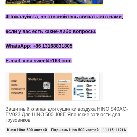
4Пожалуйста, не стесняйтесь связаться с нами,
если у вас есть какие-либо вопросы.
WhatsApp: +86 13168831805
E-mail: vina.sweet@163.com
Защитный клапан для сушилки воздуха HINO S40AC-
EV023 Для HINO 500 J08E Японские запчасти для
грузовиков
Kuso Hino 500 частей
Поршень Hino 500 частей
11115-1121A