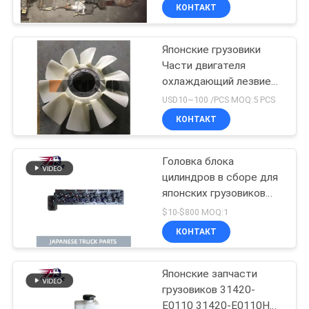
хорошего состояния
КОНТАКТ
ряда J08CT HINO 500
Японские грузовики
Части двигателя
охлаждающий лезвие
вентилятора Для HINO
USD10~100 /PCS MOQ:5 PCS
500 RANGER J08E EURO
КОНТАКТ
4 10 лезвий
Головка блока
цилиндров в сборе для
японских грузовиков
HINO 500 RANGER
$10-$800 MOQ:1
J08C-UJ J08CT OEM
КОНТАКТ
11101-E0541
Японские запчасти
грузовиков 31420-
E0110 31420-E0110HP