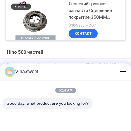
Японский грузовик
запчасти Сцепление
покрытие 350MM
31210-2621 HNC540
$10-$800 MOQ:1
Для HINO 500 RANGER
КОНТАКТ
грузовик J08C J08CT в
продаже
Hino 500 частей
Впрыскивающий насос Hino ренджера J08C HINO 500 500
частей
Vina.sweet
Поршень Hino J08E машинных частей тележки S130A-E0101
6:14 AM
Автозапчасти Hino камшафта ренджера J08C HINO 500
частей
Good day, what product are you looking for?
Популярные категории
Все