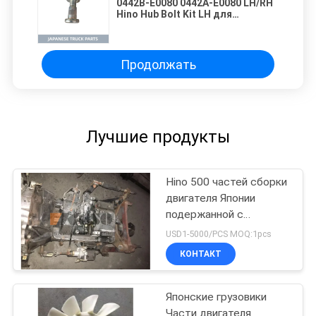
0442B-E0080 0442A-E0080 LH/RH
Hino Hub Bolt Kit LH для
грузовика HINO 500 J08C
Высококачественные японские
запчасти для грузовиков
Продолжать
Лучшие продукты
Hino 500 частей сборки
двигателя Японии
подержанной с
передачей для
USD1-5000/PCS MOQ:1pcs
хорошего состояния
КОНТАКТ
ряда J08CT HINO 500
Японские грузовики
Части двигателя