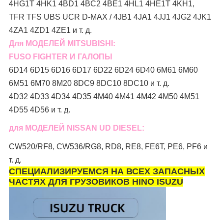
4HG1T 4HK1 4BD1 4BC2 4BE1 4HL1 4HE1T 4KH1,
TFR TFS UBS UCR D-MAX / 4JB1 4JA1 4JJ1 4JG2 4JK1
4ZA1 4ZD1 4ZE1 и т. д.
Для МОДЕЛЕЙ MITSUBISHI:
FUSO FIGHTER И ГАЛОПЫ
6D14 6D15 6D16 6D17 6D22 6D24 6D40 6M61 6M60
6M51 6M70 8M20 8DC9 8DC10 8DC10 и т. д.
4D32 4D33 4D34 4D35 4M40 4M41 4M42 4M50 4M51
4D55 4D56 и т. д.
для МОДЕЛЕЙ NISSAN UD DIESEL:
CW520/RF8, CW536/RG8, RD8, RE8, FE6T, PE6, PF6 и
т. д.
СПЕЦИАЛИЗИРУЕМСЯ НА ВСЕХ ЗАПАСНЫХ
ЧАСТЯХ ДЛЯ ГРУЗОВИКОВ HINO ISUZU