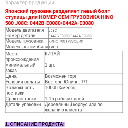
Характер продукции
Японский грузовик разделяет левый болт
ступицы для НОМЕР OEM ГРУЗОВИКА HINO
500 J08C: 0442B-E0080/0442A-E0080
Модель двигателя
J08C
Номер детали
0442B-E0080 0442A-E0080
Модель грузовика
ХИНО 700 ГРУЗОВИК
Модель автомобиля
ХИНО
Место
КИТАЙ
происхождения
минимальный
1 шт.
заказ
Цена
Возможен торг
Условия оплаты
Вестерн Юнион, Т/Т
Возможность
1000ПК/месяц
поставки
Срок поставки
1-15 рабочих дней
Детали упаковки
Деревянный корпус или по
желанию клиента
1. ОПИСАНИЕ ПРОДУКТА: