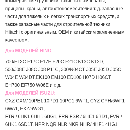
коммерческие грузовики, такие как
самосвалы,
прицепы, краны, автобетоносмесители
и т. д. запасные
части для тяжелых и легких транспортных средств, а
также запасные части для строительной техники
Hitachi с оригинальным, OEM и китайским замененным
качеством.
Для МОДЕЛЕЙ HINO:
700/E13C F17C F17E F20C F21C K13C K13D,
500/J08E J08C J08 P11C, 300/N04CT J05E J05D J05C
W04E W04DT,
EK100 EM100 ED100 H07D H06CT
EH700 EF750 W06E и т. д.
Для МОДЕЛЕЙ ISUZU:
CXZ CXM/ 10PE1 10PD1 10PC1 6WF1, CYZ CYH/6WF1
6WA1, EXZ/6WG1,
FTR / 6HK1 6HH1 6BG1, FRR FSR / 6HE1 6BD1, FVR /
6HK1 6SD1T, NPR NQR NLR NKR NHR/ 4HF1 4HG1