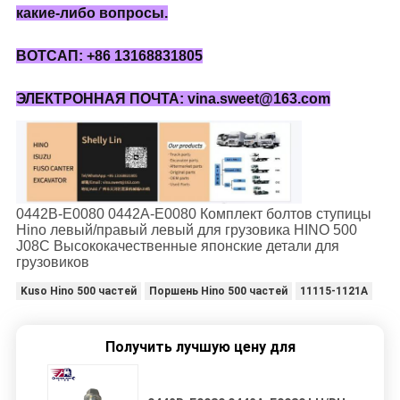
какие-либо вопросы.
ВОТСАП: +86 13168831805
ЭЛЕКТРОННАЯ ПОЧТА: vina.sweet@163.com
0442B-E0080 0442A-E0080 Комплект болтов ступицы
Hino левый/правый левый для грузовика HINO 500
J08C Высококачественные японские детали для
грузовиков
Kuso Hino 500 частей
Поршень Hino 500 частей
11115-1121A
Получить лучшую цену для