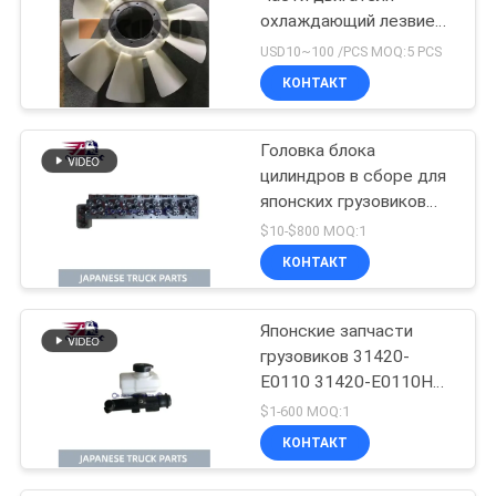
охлаждающий лезвие
вентилятора Для HINO
USD10~100 /PCS MOQ:5 PCS
500 RANGER J08E EURO
КОНТАКТ
4 10 лезвий
Головка блока
цилиндров в сборе для
японских грузовиков
HINO 500 RANGER
$10-$800 MOQ:1
J08C-UJ J08CT OEM
КОНТАКТ
11101-E0541
Японские запчасти
грузовиков 31420-
E0110 31420-E0110HP
Главный цилиндр
$1-600 MOQ:1
сцепления для HINO
КОНТАКТ
500 J08E