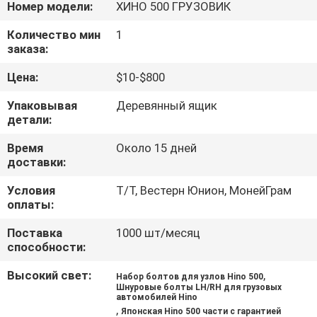
КАЧЕСТВА
Номер модели:
ХИНО 500 ГРУЗОВИК
Количество мин
1
заказа:
СВЯЖИТЕСЬ
МЫ
Цена:
$10-$800
Упаковывая
Деревянный ящик
детали:
НОВОСТИ
Время
Около 15 дней
доставки:
СПРОСИТЕ
ЦИТАТУ
Условия
Т/Т, Вестерн Юнион, МонейГрам
оплаты:
Поставка
1000 шт/месяц
КАРТА
способности:
САЙТА
Высокий свет:
,
Набор болтов для узлов Hino 500
Шнуровые болты LH/RH для грузовых
автомобилей Hino
PRIVACY
,
Японская Hino 500 части с гарантией