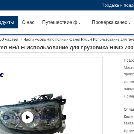
Продажа и подд
одукты
О нас
Путешествие фабрики
Проверка качества
00 частей
Части кузова Hino полный факел RH/LH Использование для гру
кел RH/LH Использование для грузовика HINO 70
Подро
Мест
проис
Фирм
наиме
Номер
Оплат
Коли
заказ
Цена: