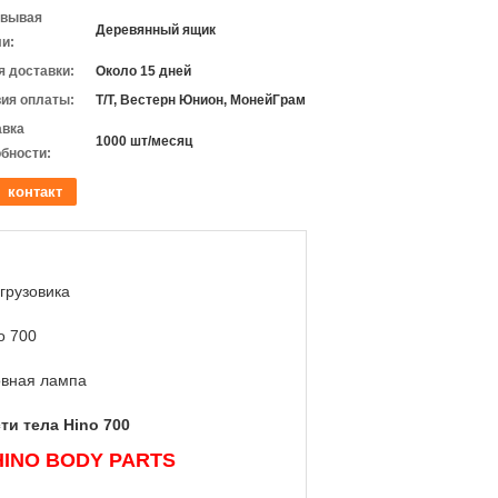
овывая
Деревянный ящик
и:
 доставки:
Около 15 дней
ия оплаты:
Т/Т, Вестерн Юнион, МонейГрам
авка
1000 шт/месяц
бности:
контакт
грузовика
о 700
овная лампа
ти тела Hino 700
 HINO BODY PARTS