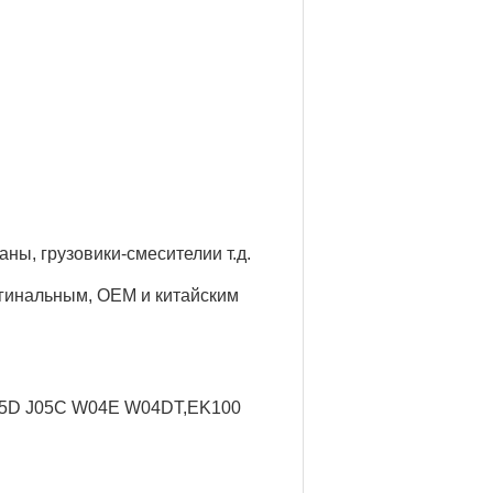
аны, грузовики-смесители
и т.д.
игинальным, OEM и китайским
J05D J05C W04E W04DT,
EK100