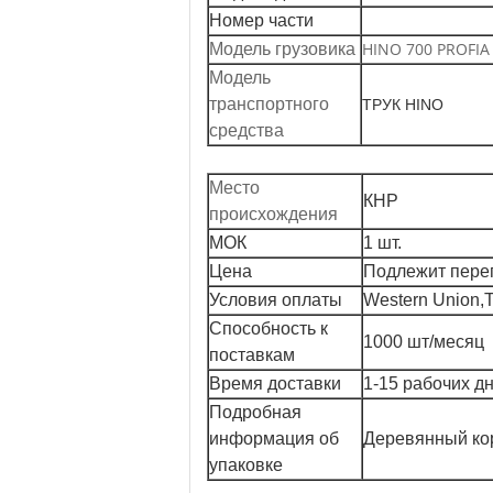
Номер части
HINO 700 PROFIA
Модель грузовика
Модель
транспортного
ТРУК HINO
средства
Место
КНР
происхождения
МОК
1 шт.
Цена
Подлежит пере
Условия оплаты
Western Union,
Способность к
1000 шт/месяц
поставкам
Время доставки
1-15 рабочих д
Подробная
информация об
Деревянный кор
упаковке