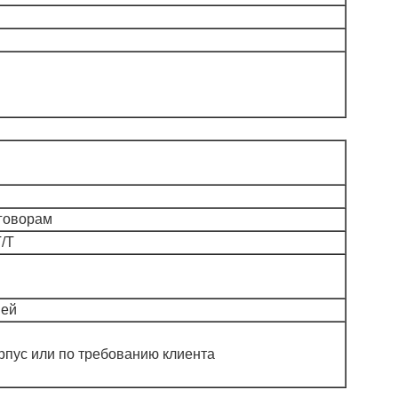
говорам
T/T
ней
пус или по требованию клиента