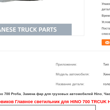
Упак
детал
Время
Услов
Пост
спосо
Приложение:
Тип 
Модель автомобиля:
Хин
Название детали:
гол
o 700 Profia
,
Замена фар для грузовых автомобилей Hino
,
Час
зовиков Главное светильник для HINO 700 TRCUK