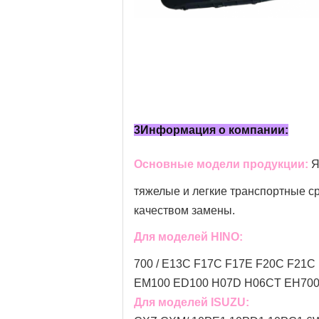
3Информация о компании:
Основные модели продукции:
Я
тяжелые и легкие транспортные ср
качеством замены.
Для моделей HINO:
700 / E13C F17C F17E F20C F21C 
EM100 ED100 H07D H06CT EH700 
Для моделей ISUZU: