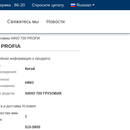
ержка :
86-20
Спросите цитату
Russian
Свяжитесь мы
Новости
зовика HINO 700 PROFIA
0 PROFIA
бная информация о продукте:
о
Китай
хождения:
енное
HINO
нование:
 модели:
ХИНО 700 ГРУЗОВИК
а и доставка Условия:
чество мин
1
а:
$10-$800