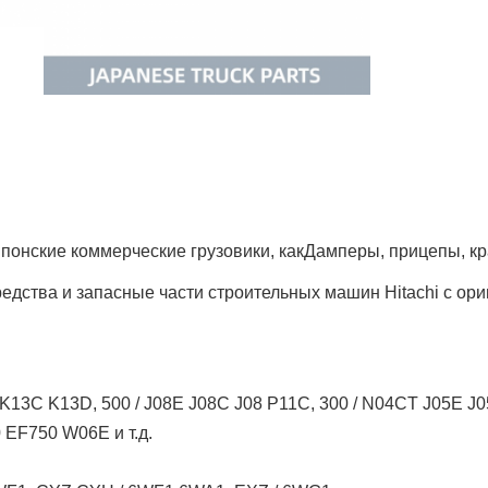
понские коммерческие грузовики, как
Дамперы, прицепы, кр
едства и запасные части строительных машин Hitachi с ор
K13C K13D, 500 / J08E J08C J08 P11C, 300 / N04CT J05E 
EF750 W06E и т.д.