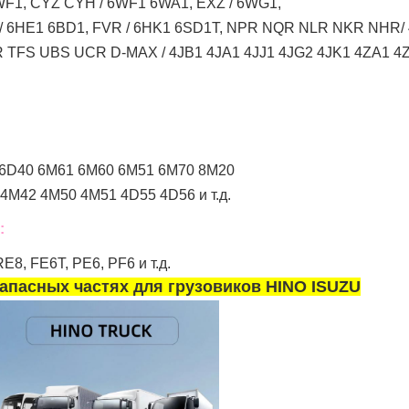
F1, CYZ CYH / 6WF1 6WA1, EXZ / 6WG1,
 / 6HE1 6BD1, FVR / 6HK1 6SD1T, NPR NQR NLR NKR NHR
TFS UBS UCR D-MAX / 4JB1 4JA1 4JJ1 4JG2 4JK1 4ZA1 4ZD1
 6D40 6M61 6M60 6M51 6M70 8M20
4M42 4M50 4M51 4D55 4D56 и т.д.
:
8, FE6T, PE6, PF6 и т.д.
апасных частях для грузовиков HINO ISUZU