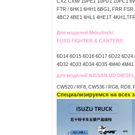
CXZ CXM/ 10PE1 10PD1 10PC1 6W
FTR / 6HK1 6HH1 6BG1, FRR FSR
4BC2 4BE1 4HL1 4HE1T 4KH1,TFR 
Для моделей Mitsubishi:
FUSO FIGHTER & CANTERS
6D14 6D15 6D16 6D17 6D22 6D24
4D32 4D33 4D34 4D35 4M40 4M41 
для моделей NISSAN UD DIESEL
CW520 / RF8, CW536 / RG8, RD8, RE
Специализируемся на всех з