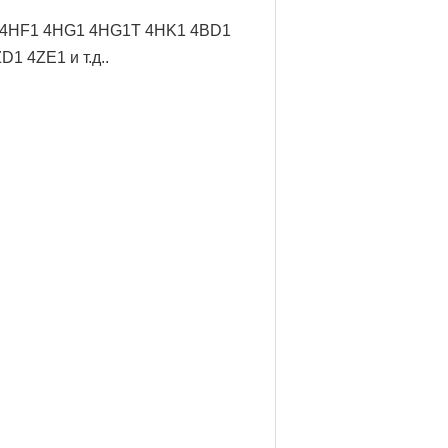
/ 4HF1 4HG1 4HG1T 4HK1 4BD1
 4ZE1 и т.д..