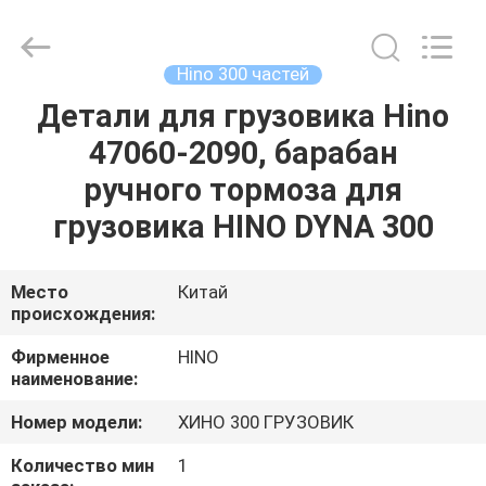
Guangzhou
Shunzheng
Technology
Co.,
Ltd.
Hino 300 частей
All
Rights
Reserved.
Детали для грузовика Hino
ДОМ
47060-2090, барабан
ПРОДУКТЫ
ручного тормоза для
грузовика HINO DYNA 300
О
НАС
Место
Китай
происхождения:
ПУТЕШЕСТВИЕ
Фирменное
HINO
наименование:
ФАБРИКИ
Номер модели:
ХИНО 300 ГРУЗОВИК
ПРОВЕРКА
Количество мин
1