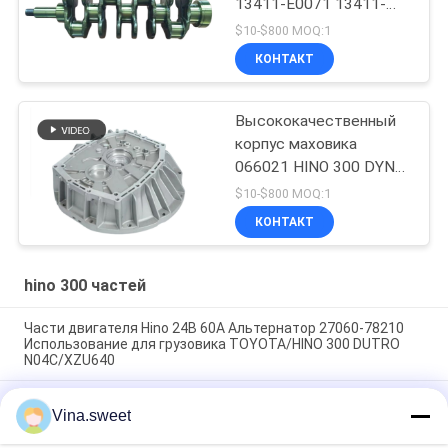
13411-E0071 13411-
78080 HINO 300 Dutro
$10-$800 MOQ:1
W04D N04CT
КОНТАКТ
N04C/Toyota Для Hino
300 Части
Высококачественный
корпус маховика
066021 HINO 300 DYNA
N04CT N04C для
$10-$800 MOQ:1
деталей Hino 300
КОНТАКТ
hino 300 частей
Части двигателя Hino 24В 60А Альтернатор 27060-78210
Использование для грузовика TOYOTA/HINO 300 DUTRO
N04C/XZU640
Части двигателя Hino Диск сцепления 31250-37171
Vina.sweet
3125037171 300 мм Использование для грузовика
TOYOTA/HINO 300 DUTRO N04C