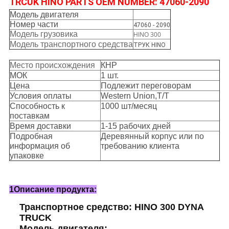
TRCUK HINO PARTS OEM NUMBER: 47060-2090
Модель двигателя
Номер части
47060 - 2090
Модель грузовика
HINO 300
Модель транспортного средства
ТРУК HINO
Место происхождения
КНР
МОК
1 шт.
Цена
Подлежит переговорам
Условия оплаты
Western Union,T/T
Способность к
1000 шт/месяц
поставкам
Время доставки
1-15 рабочих дней
Подробная
Деревянный корпус или по
информация об
требованию клиента
упаковке
1Описание продукта:
Транспортное средство: HINO 300 DYNA
TRUCK
Модель двигателя: