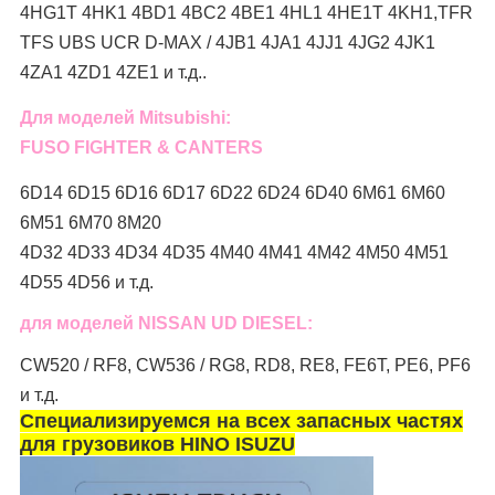
4HG1T 4HK1 4BD1 4BC2 4BE1 4HL1 4HE1T 4KH1,TFR
TFS UBS UCR D-MAX / 4JB1 4JA1 4JJ1 4JG2 4JK1
4ZA1 4ZD1 4ZE1 и т.д..
Для моделей Mitsubishi:
FUSO FIGHTER & CANTERS
6D14 6D15 6D16 6D17 6D22 6D24 6D40 6M61 6M60
6M51 6M70 8M20
4D32 4D33 4D34 4D35 4M40 4M41 4M42 4M50 4M51
4D55 4D56 и т.д.
для моделей NISSAN UD DIESEL:
CW520 / RF8, CW536 / RG8, RD8, RE8, FE6T, PE6, PF6
и т.д.
Специализируемся на всех запасных частях
для грузовиков HINO ISUZU