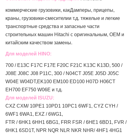
коммерческие грузовики, как
Дамперы, прицепы,
краны, грузовики-смесители
и т.д. тяжелые и легкие
транспортные средства и запасные части
строительных машин Hitachi с оригинальным, OEM и
китайским качеством замены.
Для моделей HINO:
700 / E13C F17C F17E F20C F21C K13C K13D, 500 /
J08E J08C J08 P11C, 300 / N04CT J05E J05D J05C
W04E W04DT,
EK100 EM100 ED100 H07D H06CT
EH700 EF750 W06E и т.д.
Для моделей ISUZU:
CXZ CXM/ 10PE1 10PD1 10PC1 6WF1, CYZ CYH /
6WF1 6WA1, EXZ / 6WG1,
FTR / 6HK1 6HH1 6BG1, FRR FSR / 6HE1 6BD1, FVR /
6HK1 6SD1T, NPR NQR NLR NKR NHR/ 4HF1 4HG1