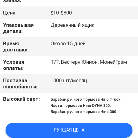
заказа:
КАЧЕСТВА
Цена:
$10-$800
СВЯЖИТЕСЬ
Упаковывая
Деревянный ящик
детали:
МЫ
Время
Около 15 дней
доставки:
НОВОСТИ
Условия
Т/Т, Вестерн Юнион, МонейГрам
оплаты:
СПРОСИТЕ
Поставка
1000 шт/месяц
ЦИТАТУ
способности:
Высокий свет:
,
Барабан ручного тормоза Hino Truck
КАРТА
,
Части тормозов Hino DYNA 300
Барабан ручного тормоза Hino 300
САЙТА
ЛУЧШАЯ ЦЕНА
PRIVACY