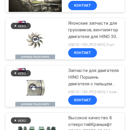
КОНТАКТ
Японские запчасти для
грузовиков, вентилятор
двигателя для HINO 300
DUTRO N04CT N04C
USD10~100 /PCS MOQ:5 шт.
OEM 16361-78100
КОНТАКТ
Запчасти для двигателя
HINO Поршень
двигателя с пальцем
для HINO 300 DUTRO
USD10~100 /PCS MOQ:1 комплект
W04D OEM 13216-
КОНТАКТ
E0020
Высокое качество 8
отверстийКраншафт