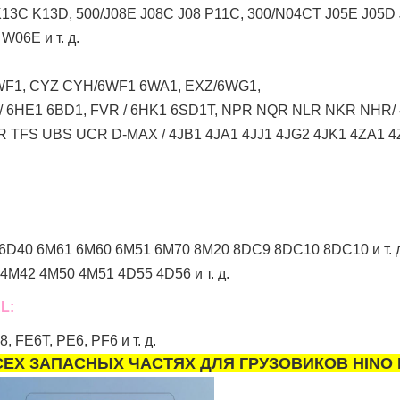
13C K13D, 500/J08E J08C J08 P11C, 300/N04CT J05E J05
06E и т. д.
WF1, CYZ CYH/6WF1 6WA1, EXZ/6WG1,
 / 6HE1 6BD1, FVR / 6HK1 6SD1T, NPR NQR NLR NKR NHR
TFS UBS UCR D-MAX / 4JB1 4JA1 4JJ1 4JG2 4JK1 4ZA1 4ZD
6D40 6M61 6M60 6M51 6M70 8M20 8DC9 8DC10 8DC10 и т. д
M42 4M50 4M51 4D55 4D56 и т. д.
L:
FE6T, PE6, PF6 и т. д.
ЕХ ЗАПАСНЫХ ЧАСТЯХ ДЛЯ ГРУЗОВИКОВ HINO 