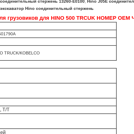
 соединительный стержень 13260-E0100
,
Hino J05E соедините
 экскаватор Hino соединительный стержень
для грузовиков для HINO 500 TRCUK НОМЕР OEM 
601790A
NO TRUCK/KOBELCO
 Т/Т
ней