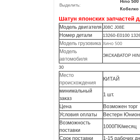
Hino 500
Выделить:
Кобелко
Шатун японских запчастей 
Модель двигателя
J08C J08E
Номер детали
13260-E0100 132
Хино 500
Модель грузовика
Модель
ЭКСКАВАТОР HI
автомобиля
30
Место
КИТАЙ
происхождения
минимальный
1 шт.
заказ
Цена
Возможен торг
Условия оплаты
Вестерн Юнион,
Возможность
1000ПК/месяц
поставки
Срок поставки
1-15 рабочих д