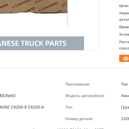
Цена:
Упак
детал
Время
Услов
Пост
спосо
Приложение:
Тип 
БЕЛЬКО
Модель автомобиля:
Хин
05Е СК200-8 СК250-8
Тип:
Гру
Номер детали:
132