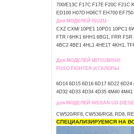
700/E13C F17C F17E F20C F21C K
ED100 H07D H06CT EH700 EF750 W
Для МОДЕЛЕЙ ISUZU:
CXZ CXM/ 10PE1 10PD1 10PC1 6
FTR / 6HK1 6HH1 6BG1, FRR FSR
4BC2 4BE1 4HL1 4HE1T 4KH1, TFR 
Для МОДЕЛЕЙ MITSUBISHI:
FUSO FIGHTER И ГАЛОПЫ
6D14 6D15 6D16 6D17 6D22 6D24 
4D32 4D33 4D34 4D35 4M40 4M41 4
для МОДЕЛЕЙ NISSAN UD DIESE
CW520/RF8, CW536/RG8, RD8, RE8, 
СПЕЦИАЛИЗИРУЕМСЯ НА ВС