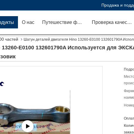
Продажа и подд
одукты
О нас
Путешествие фабрики
Проверка качества
00 частей
Шатун деталей двигателя Hino 13260-E0100 132601790A Испо
o 13260-E0100 132601790A Используется для ЭКС
узовик
Подро
Мест
проис
Фирм
наиме
Номер
Оплат
Коли
заказ