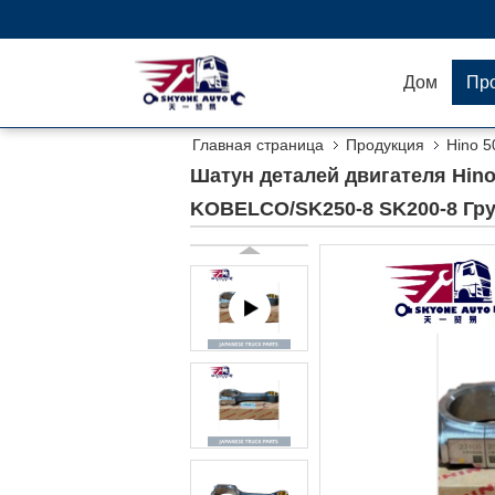
Дом
Пр
Главная страница
Продукция
Hino 5
KOBELCO/SK250-8 SK200-8 Грузовик
Шатун деталей двигателя Hin
KOBELCO/SK250-8 SK200-8 Гр