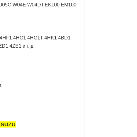
D J05C W04E W04DT,
EK100 EM100
/ 4HF1 4HG1 4HG1T 4HK1 4BD1
1 4ZE1 и т. д.
.
ISUZU