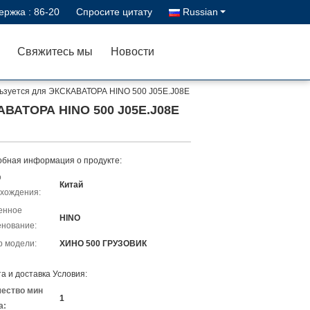
ержка :
86-20
Спросите цитату
Russian
Свяжитесь мы
Новости
льзуется для ЭКСКАВАТОРА HINO 500 J05E.J08E
КАВАТОРА HINO 500 J05E.J08E
бная информация о продукте:
о
Китай
хождения:
енное
HINO
нование:
 модели:
ХИНО 500 ГРУЗОВИК
а и доставка Условия:
чество мин
1
а: