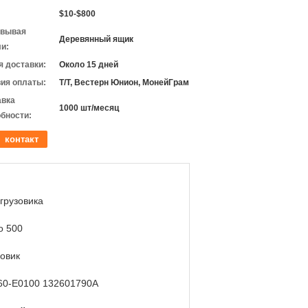
$10-$800
овывая
Деревянный ящик
и:
 доставки:
Около 15 дней
ия оплаты:
Т/Т, Вестерн Юнион, МонейГрам
авка
1000 шт/месяц
бности:
контакт
грузовика
о 500
зовик
60-E0100 132601790A