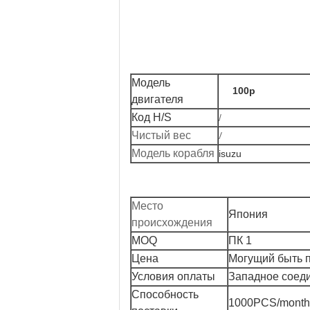
Модель
100p
двигателя
Код H/S
/
/
Чистый вес
Модель корабля
isuzu
Место
Япония
происхождения
MOQ
ПК 1
Цена
Могущий быть 
Условия оплаты
Западное соеди
Способность
1000PCS/month