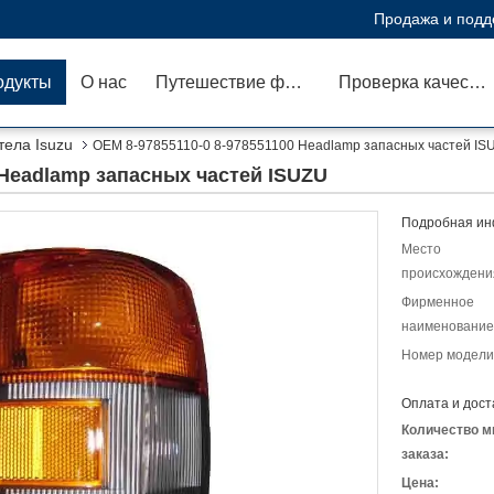
Продажа и подд
одукты
О нас
Путешествие фабрики
Проверка качества
тела Isuzu
OEM 8-97855110-0 8-978551100 Headlamp запасных частей IS
 Headlamp запасных частей ISUZU
Подробная ин
Место
происхождени
Фирменное
наименование
Номер модели
Оплата и дост
Количество м
заказа:
Цена: