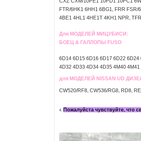
CXZ CXM/10PE1 10PD1 10PC1 6WF
FTR/6HK1 6HH1 6BG1, FRR FSR/
4BE1 4HL1 4HE1T 4KH1 NPR, TFR 
Для МОДЕЛЕЙ МИЦУБИСИ:
БОЕЦ & ГАЛЛОПЫ FUSO
6D14 6D15 6D16 6D17 6D22 6D24 
4D32 4D33 4D34 4D35 4M40 4M41 
для МОДЕЛЕЙ NISSAN UD ДИЗ
CW520/RF8, CW536/RG8, RD8, RE8,
Пожалуйста чувствуйте, что 
4.