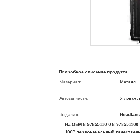
Подробное описание продукта
Материал:
Металл
Автозапчасти:
Угловая 
Выделить:
Headlamp
На OEM 8-97855110-0 8-97855110
100P первоначальный качествен