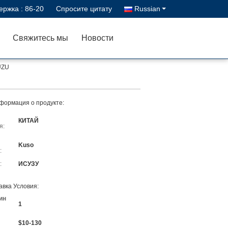
ержка :
86-20
Спросите цитату
Russian
Свяжитесь мы
Новости
UZU
формация о продукте:
КИТАЙ
я:
Kuso
:
:
ИСУЗУ
авка Условия:
ин
1
$10-130