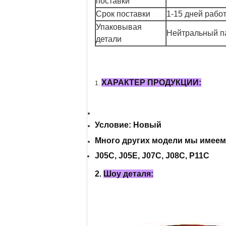
поставки
Срок поставки
1-15 дней рабо
Упаковывая
Нейтральный па
детали
ХАРАКТЕР ПРОДУКЦИИ:
1.
Условие: Новый
Много других модели мы имеем,
J05C, J05E, J07C, J08C, P11C
2.
Шоу деталя: