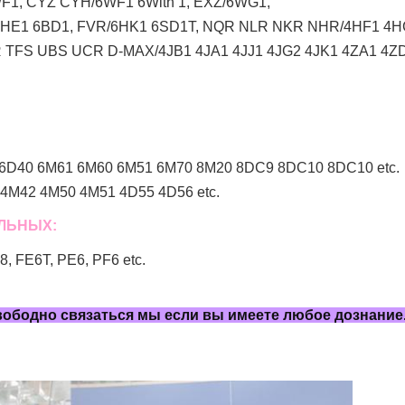
1, CYZ CYH/6WF1 6With 1, EXZ/6WG1,
6HE1 6BD1, FVR/6HK1 6SD1T, NQR NLR NKR NHR/4HF1 4H
TFS UBS UCR D-MAX/4JB1 4JA1 4JJ1 4JG2 4JK1 4ZA1 4ZD1
6D40 6M61 6M60 6M51 6M70 8M20 8DC9 8DC10 8DC10 etc.
4M42 4M50 4M51 4D55 4D56 etc.
ЕЛЬНЫХ:
 FE6T, PE6, PF6 etc.
свободно связаться мы если вы имеете любое дознание