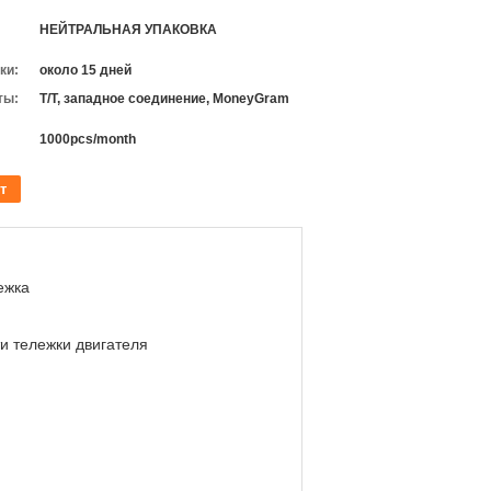
НЕЙТРАЛЬНАЯ УПАКОВКА
ки:
около 15 дней
ты:
T/T, западное соединение, MoneyGram
1000pcs/month
т
ежка
ти тележки двигателя