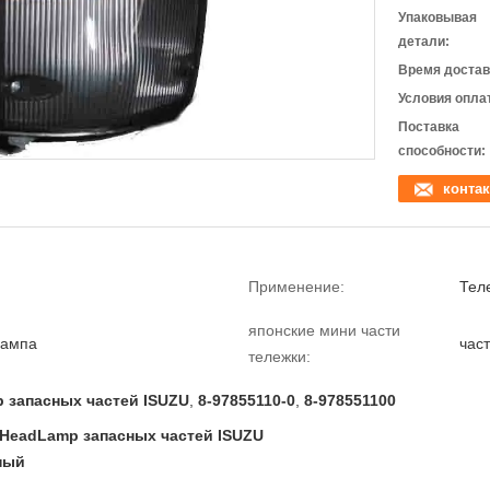
Упаковывая
детали:
Время достав
Условия опла
Поставка
способности:
контак
Применение:
Тел
японские мини части
лампа
час
тележки:
 запасных частей ISUZU
,
8-97855110-0
,
8-978551100
0 HeadLamp запасных частей ISUZU
ный