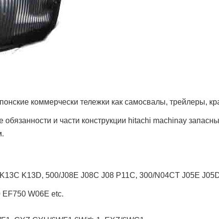
понские коммерчески тележки как
самосвалы, трейлеры, кр
обязанности и части конструкции hitachi machinay запасны
.
K13C K13D, 500/J08E J08C J08 P11C, 300/N04CT J05E J0
EF750 W06E etc.