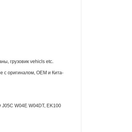
аны, грузовик
vehicls etc.
е с оригиналом, OEM и Кита-
5D J05C W04E W04DT, EK100