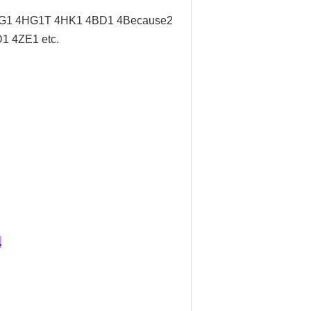
G1 4HG1T 4HK1 4BD1 4Because2
 4ZE1 etc.
.