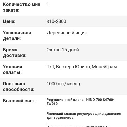
КАЧЕСТВА
Количество мин
1
заказа:
СВЯЖИТЕСЬ
Цена:
$10-$800
МЫ
Упаковывая
Деревянный ящик
детали:
НОВОСТИ
Время
Около 15 дней
доставки:
СПРОСИТЕ
Условия
Т/Т, Вестерн Юнион, МонейГрам
оплаты:
ЦИТАТУ
Поставка
1000 шт/месяц
способности:
КАРТА
Высокий свет:
Редукционный клапан HINO 700 S4760-
САЙТА
EW010
,
Японский клапан регулировщика давления
для грузовиков
PRIVACY
,