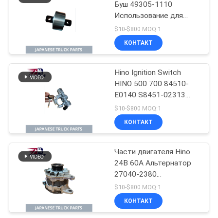
Буш 49305-1110
Использование для
японских грузовиков
$10-$800 MOQ:1
HINO 700 P11C Hino
КОНТАКТ
Mixer Truck Parts
Hino Ignition Switch
HINO 500 700 84510-
E0140 S8451-02313
Использование для
$10-$800 MOQ:1
японских грузовиков
КОНТАКТ
Для деталей
двигателей Hino
Части двигателя Hino
24В 60А Альтернатор
27040-2380
02011720510
$10-$800 MOQ:1
270402380
КОНТАКТ
Использование для