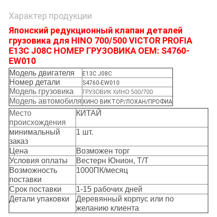
Характер продукции
Японский редукционный клапан деталей
грузовика для HINO 700/500 VICTOR PROFIA
E13C J08C НОМЕР ГРУЗОВИКА OEM: S4760-
EW010
Модель двигателя
E13C J08C
Номер детали
S4760-EW010
Модель грузовика
ГРУЗОВИК ХИНО 500/700
Модель автомобиля
ХИНО ВИКТОР/ЛОХАН/ПРОФИА
Место
КИТАЙ
происхождения
минимальный
1 шт.
заказ
Цена
Возможен торг
Условия оплаты
Вестерн Юнион, Т/Т
Возможность
1000ПК/месяц
поставки
Срок поставки
1-15 рабочих дней
Детали упаковки
Деревянный корпус или по
желанию клиента