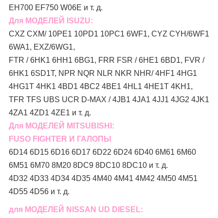
EH700 EF750 W06E и т. д.
Для МОДЕЛЕЙ ISUZU:
CXZ CXM/ 10PE1 10PD1 10PC1 6WF1, CYZ CYH/6WF1
6WA1, EXZ/6WG1,
FTR / 6HK1 6HH1 6BG1, FRR FSR / 6HE1 6BD1, FVR /
6HK1 6SD1T, NPR NQR NLR NKR NHR/ 4HF1 4HG1
4HG1T 4HK1 4BD1 4BC2 4BE1 4HL1 4HE1T 4KH1,
TFR TFS UBS UCR D-MAX / 4JB1 4JA1 4JJ1 4JG2 4JK1
4ZA1 4ZD1 4ZE1 и т. д.
Для МОДЕЛЕЙ MITSUBISHI:
FUSO FIGHTER И ГАЛОПЫ
6D14 6D15 6D16 6D17 6D22 6D24 6D40 6M61 6M60
6M51 6M70 8M20 8DC9 8DC10 8DC10 и т. д.
4D32 4D33 4D34 4D35 4M40 4M41 4M42 4M50 4M51
4D55 4D56 и т. д.
для МОДЕЛЕЙ NISSAN UD DIESEL: