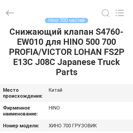
Guangzhou
Shunzheng
Technology
Co.,
Ltd.
Hino 700 частей
All
Rights
Reserved.
Снижающий клапан S4760-
ДОМ
EW010 для HINO 500 700
ПРОДУКТЫ
PROFIA/VICTOR LOHAN FS2P
E13C J08C Japanese Truck
О
Parts
НАС
Место
Китай
происхождения:
ПУТЕШЕСТВИЕ
ФАБРИКИ
Фирменное
HINO
наименование:
ПРОВЕРКА
Номер модели:
ХИНО 700 ГРУЗОВИК