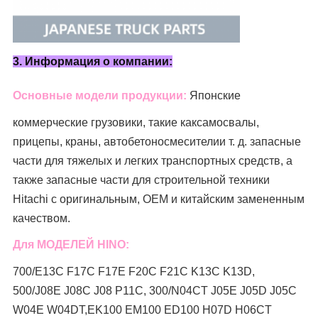
3. Информация о компании:
Основные модели продукции:
Японские
коммерческие грузовики, такие как
самосвалы,
прицепы, краны, автобетоносмесители
и т. д. запасные
части для тяжелых и легких транспортных средств, а
также запасные части для строительной техники
Hitachi с оригинальным, OEM и китайским замененным
качеством.
Для МОДЕЛЕЙ HINO:
700/E13C F17C F17E F20C F21C K13C K13D,
500/J08E J08C J08 P11C, 300/N04CT J05E J05D J05C
W04E W04DT,
EK100 EM100 ED100 H07D H06CT