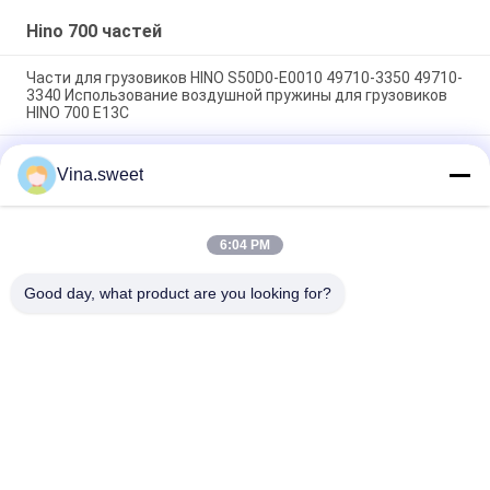
грузовика HINO 700
PROFIA E13C
Hino 700 частей
Части для грузовиков HINO S50D0-E0010 49710-3350 49710-
3340 Использование воздушной пружины для грузовиков
HINO 700 E13C
Части для грузовых автомобилей Hino Насос на рулевое
Vina.sweet
управление 44310-E0310 14714-99020 Использование Для
грузовых автомобилей HINO 700 ZS FS E13C
Запчасти для грузовиков HINO Бренд HNTC
6:04 PM
Компрессорный насос S2910-E0C02 Использование для
грузовиков HINO 500 J08E
Good day, what product are you looking for?
Популярные категории
Все
Японские Части 
Части Тележки 
Тележки
Вторичного Рынка
Части Тележки 
Hino 700 Частей
Запасные