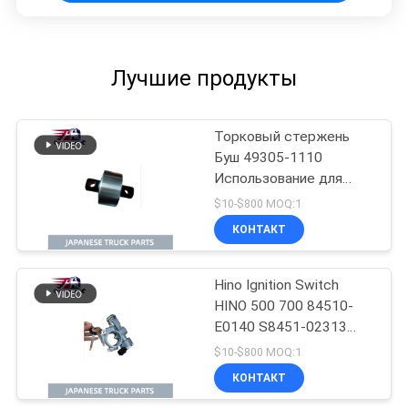
Лучшие продукты
Торковый стержень
Буш 49305-1110
Использование для
японских грузовиков
$10-$800 MOQ:1
HINO 700 P11C Hino
КОНТАКТ
Mixer Truck Parts
Hino Ignition Switch
HINO 500 700 84510-
E0140 S8451-02313
Использование для
$10-$800 MOQ:1
японских грузовиков
КОНТАКТ
Для деталей