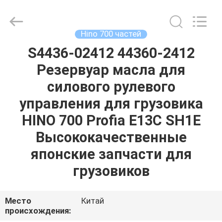
Guangzhou
Shunzheng
Technology
Co.,
Ltd.
Hino 700 частей
All
Rights
Reserved.
S4436-02412 44360-2412
ДОМ
Резервуар масла для
ПРОДУКТЫ
силового рулевого
управления для грузовика
О
HINO 700 Profia E13C SH1E
НАС
Высококачественные
японские запчасти для
ПУТЕШЕСТВИЕ
грузовиков
ФАБРИКИ
Место
Китай
ПРОВЕРКА
происхождения: