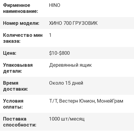
КАЧЕСТВА
Фирменное
HINO
наименование:
СВЯЖИТЕСЬ
Номер модели:
ХИНО 700 ГРУЗОВИК
МЫ
Количество мин
1
заказа:
НОВОСТИ
Цена:
$10-$800
Упаковывая
Деревянный ящик
СПРОСИТЕ
детали:
ЦИТАТУ
Время
Около 15 дней
доставки:
КАРТА
Условия
Т/Т, Вестерн Юнион, МонейГрам
оплаты:
САЙТА
Поставка
1000 шт/месяц
способности:
PRIVACY