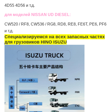
4D55 4D56 и т.д.
для моделей NISSAN UD DIESEL:
CW520 / RF8, CW536 / RG8, RD8, RE8, FE6T, PE6, PF6
и т.д.
Специализируемся на всех запасных частях
для грузовиков HINO ISUZU