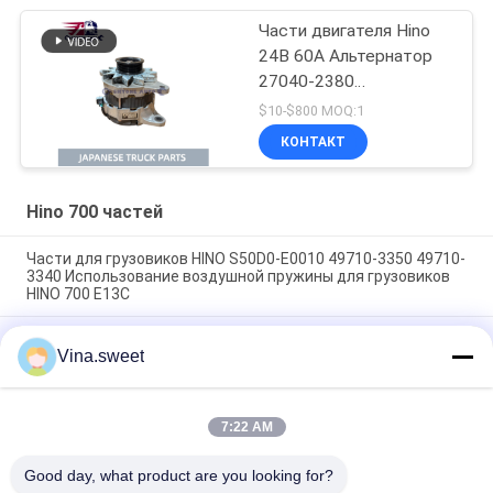
двигателей Hino
Части двигателя Hino
24В 60А Альтернатор
27040-2380
02011720510
$10-$800 MOQ:1
270402380
КОНТАКТ
Использование для
грузовика HINO 700
PROFIA E13C
Hino 700 частей
Части для грузовиков HINO S50D0-E0010 49710-3350 49710-
3340 Использование воздушной пружины для грузовиков
HINO 700 E13C
Части для грузовых автомобилей Hino Насос на рулевое
Vina.sweet
управление 44310-E0310 14714-99020 Использование Для
грузовых автомобилей HINO 700 ZS FS E13C
Запчасти для грузовиков HINO Бренд HNTC
7:22 AM
Компрессорный насос S2910-E0C02 Использование для
грузовиков HINO 500 J08E
Good day, what product are you looking for?