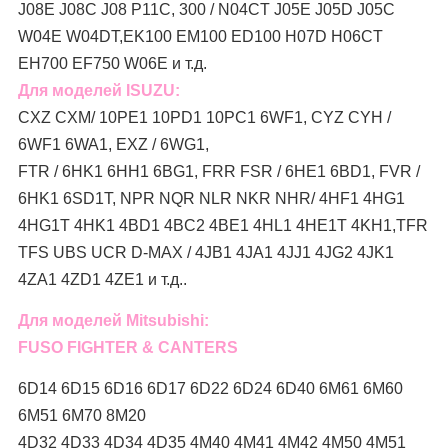
J08E J08C J08 P11C, 300 / N04CT J05E J05D J05C
W04E W04DT,
EK100 EM100 ED100 H07D H06CT
EH700 EF750 W06E и т.д.
Для моделей ISUZU:
CXZ CXM/ 10PE1 10PD1 10PC1 6WF1, CYZ CYH /
6WF1 6WA1, EXZ / 6WG1,
FTR / 6HK1 6HH1 6BG1, FRR FSR / 6HE1 6BD1, FVR /
6HK1 6SD1T, NPR NQR NLR NKR NHR/ 4HF1 4HG1
4HG1T 4HK1 4BD1 4BC2 4BE1 4HL1 4HE1T 4KH1,TFR
TFS UBS UCR D-MAX / 4JB1 4JA1 4JJ1 4JG2 4JK1
4ZA1 4ZD1 4ZE1 и т.д..
Для моделей Mitsubishi:
FUSO FIGHTER & CANTERS
6D14 6D15 6D16 6D17 6D22 6D24 6D40 6M61 6M60
6M51 6M70 8M20
4D32 4D33 4D34 4D35 4M40 4M41 4M42 4M50 4M51