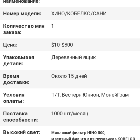
наименование:
КАЧЕСТВА
Номер модели:
ХИНО/КОБЕЛКО/САНИ
СВЯЖИТЕСЬ
Количество мин
1
заказа:
МЫ
Цена:
$10-$800
НОВОСТИ
Упаковывая
Деревянный ящик
детали:
СПРОСИТЕ
Время
Около 15 дней
доставки:
ЦИТАТУ
Условия
Т/Т, Вестерн Юнион, МонейГрам
оплаты:
КАРТА
Поставка
1000 шт/месяц
САЙТА
способности:
Высокий свет:
,
Масляный фильтр HINO 500
PRIVACY
,
масляный фильтр для грузовиков KOBELCO