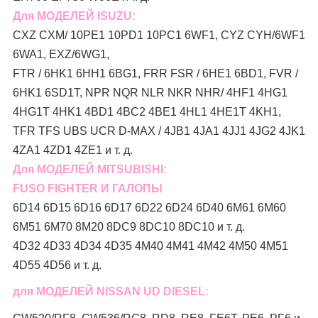
Для МОДЕЛЕЙ ISUZU:
CXZ CXM/ 10PE1 10PD1 10PC1 6WF1, CYZ CYH/6WF1
6WA1, EXZ/6WG1,
FTR / 6HK1 6HH1 6BG1, FRR FSR / 6HE1 6BD1, FVR /
6HK1 6SD1T, NPR NQR NLR NKR NHR/ 4HF1 4HG1
4HG1T 4HK1 4BD1 4BC2 4BE1 4HL1 4HE1T 4KH1,
TFR TFS UBS UCR D-MAX / 4JB1 4JA1 4JJ1 4JG2 4JK1
4ZA1 4ZD1 4ZE1 и т. д.
Для МОДЕЛЕЙ MITSUBISHI:
FUSO FIGHTER И ГАЛОПЫ
6D14 6D15 6D16 6D17 6D22 6D24 6D40 6M61 6M60
6M51 6M70 8M20 8DC9 8DC10 8DC10 и т. д.
4D32 4D33 4D34 4D35 4M40 4M41 4M42 4M50 4M51
4D55 4D56 и т. д.
для МОДЕЛЕЙ NISSAN UD DIESEL: