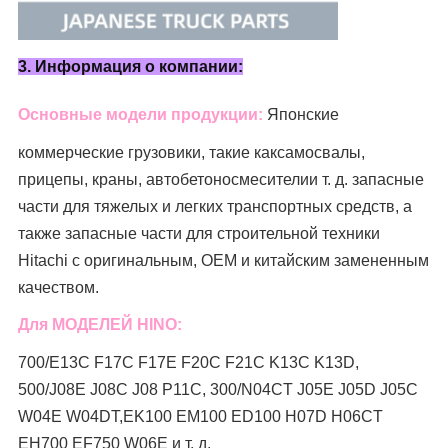
3. Информация о компании:
Основные модели продукции:
Японские
коммерческие грузовики, такие как
самосвалы,
прицепы, краны, автобетоносмесители
и т. д. запасные
части для тяжелых и легких транспортных средств, а
также запасные части для строительной техники
Hitachi с оригинальным, OEM и китайским замененным
качеством.
Для МОДЕЛЕЙ HINO:
700/E13C F17C F17E F20C F21C K13C K13D,
500/J08E J08C J08 P11C, 300/N04CT J05E J05D J05C
W04E W04DT,
EK100 EM100 ED100 H07D H06CT
EH700 EF750 W06E и т. д.