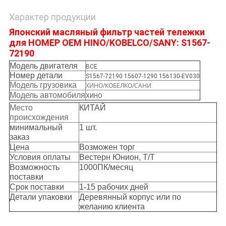
Характер продукции
Японский масляный фильтр частей тележки
для НОМЕР OEM HINO/KOBELCO/SANY: S1567-
72190
Модель двигателя
ВСЕ
Номер детали
S1567-72190 15607-1290 156130-EV030
Модель грузовика
ХИНО/КОБЕЛКО/САНИ
Модель автомобиля
ХИНО
Место
КИТАЙ
происхождения
минимальный
1 шт.
заказ
Цена
Возможен торг
Условия оплаты
Вестерн Юнион, Т/Т
Возможность
1000ПК/месяц
поставки
Срок поставки
1-15 рабочих дней
Детали упаковки
Деревянный корпус или по
желанию клиента