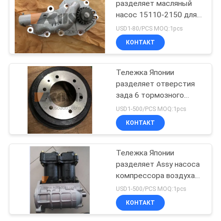
разделяет масляный
насос 15110-2150 для
ренджера J08C/J08E
USD1-80/PCS MOQ:1pcs
HINO 500
КОНТАКТ
Тележка Японии
разделяет отверстия
зада 6 тормозного
барабана 43512-0W050
USD1-500/PCS MOQ:1pcs
на HINO 300 Dutro
КОНТАКТ
N04C/N04CT
Тележка Японии
разделяет Assy насоса
компрессора воздуха
29100-2364 для
USD1-500/PCS MOQ:1pcs
РЕНДЖЕРА
КОНТАКТ
J08CT/J08C l бренда
HINO 500 HNTC