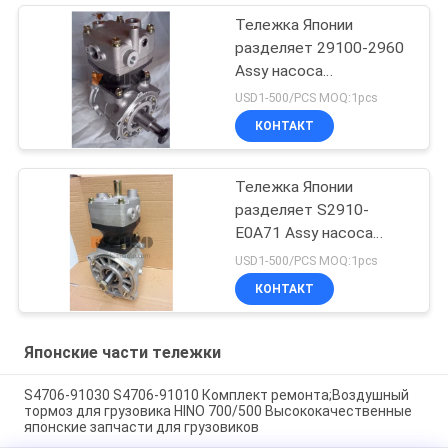
Тележка Японии
разделяет 29100-2960
Assy насоса
компрессора воздуха 2
USD1-500/PCS MOQ:1pcs
слоев для бренда HINO
КОНТАКТ
700 Profia E13C HNTC
Тележка Японии
разделяет S2910-
E0A71 Assy насоса
компрессора воздуха 3
USD1-500/PCS MOQ:1pcs
слоев для бренда HINO
КОНТАКТ
700 Profia E13C HNTC
Японские части тележки
S4706-91030 S4706-91010 Комплект ремонта;Воздушный
тормоз для грузовика HINO 700/500 Высококачественные
японские запчасти для грузовиков