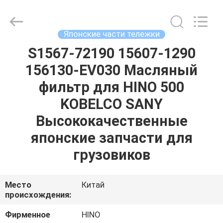
Guangzhou
Shunzheng
Technology
Co.,
Ltd.
Японские части тележки
All
Rights
Reserved.
S1567-72190 15607-1290
ДОМ
156130-EV030 Масляный
ПРОДУКТЫ
фильтр для HINO 500
KOBELCO SANY
О
Высококачественные
НАС
японские запчасти для
грузовиков
ПУТЕШЕСТВИЕ
ФАБРИКИ
Место
Китай
происхождения:
ПРОВЕРКА
Фирменное
HINO