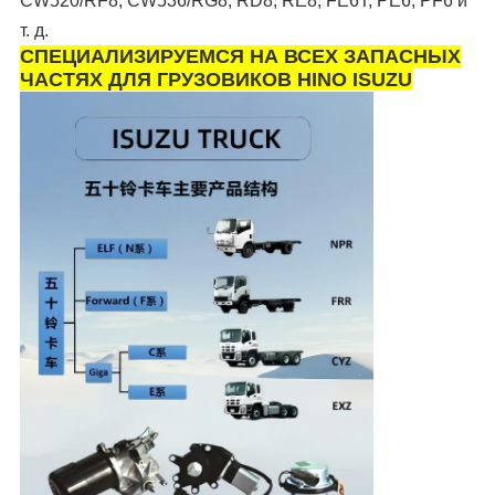
CW520/RF8, CW536/RG8, RD8, RE8, FE6T, PE6, PF6 и
т. д.
СПЕЦИАЛИЗИРУЕМСЯ НА ВСЕХ ЗАПАСНЫХ
ЧАСТЯХ ДЛЯ ГРУЗОВИКОВ HINO ISUZU