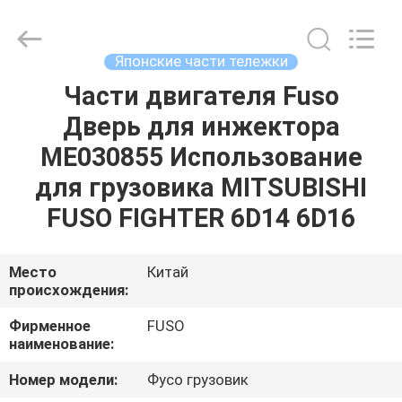
Guangzhou
Shunzheng
Technology
Co.,
Ltd.
Японские части тележки
All
Rights
Reserved.
Части двигателя Fuso
ДОМ
Дверь для инжектора
ПРОДУКТЫ
ME030855 Использование
для грузовика MITSUBISHI
О
FUSO FIGHTER 6D14 6D16
НАС
Место
Китай
происхождения:
ПУТЕШЕСТВИЕ
ФАБРИКИ
Фирменное
FUSO
наименование:
ПРОВЕРКА
Номер модели:
Фусо грузовик