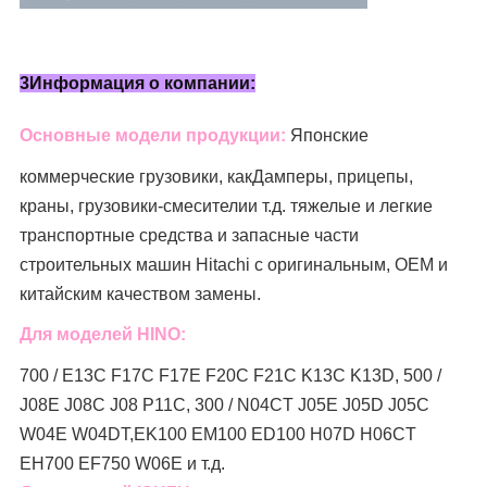
3Информация о компании:
Основные модели продукции:
Японские
коммерческие грузовики, как
Дамперы, прицепы,
краны, грузовики-смесители
и т.д. тяжелые и легкие
транспортные средства и запасные части
строительных машин Hitachi с оригинальным, OEM и
китайским качеством замены.
Для моделей HINO:
700 / E13C F17C F17E F20C F21C K13C K13D, 500 /
J08E J08C J08 P11C, 300 / N04CT J05E J05D J05C
W04E W04DT,
EK100 EM100 ED100 H07D H06CT
EH700 EF750 W06E и т.д.