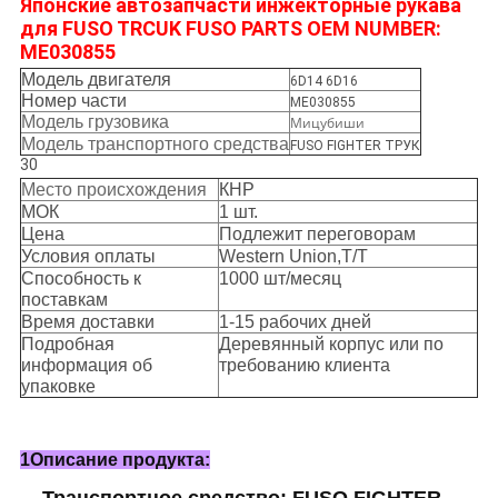
Японские автозапчасти инжекторные рукава
для FUSO TRCUK FUSO PARTS OEM NUMBER:
ME030855
Модель двигателя
6D14 6D16
Номер части
ME030855
Модель грузовика
Мицубиши
Модель транспортного средства
FUSO FIGHTER ТРУК
30
Место происхождения
КНР
МОК
1 шт.
Цена
Подлежит переговорам
Условия оплаты
Western Union,T/T
Способность к
1000 шт/месяц
поставкам
Время доставки
1-15 рабочих дней
Подробная
Деревянный корпус или по
информация об
требованию клиента
упаковке
1Описание продукта: