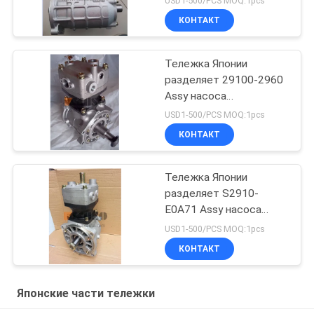
USD1-500/PCS MOQ:1pcs
РЕНДЖЕРА
КОНТАКТ
J08CT/J08C l бренда
HINO 500 HNTC
Тележка Японии
разделяет 29100-2960
Assy насоса
компрессора воздуха 2
USD1-500/PCS MOQ:1pcs
слоев для бренда HINO
КОНТАКТ
700 Profia E13C HNTC
Тележка Японии
разделяет S2910-
E0A71 Assy насоса
компрессора воздуха 3
USD1-500/PCS MOQ:1pcs
слоев для бренда HINO
КОНТАКТ
700 Profia E13C HNTC
Японские части тележки