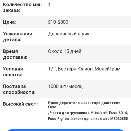
КАЧЕСТВА
Количество мин
1
заказа:
СВЯЖИТЕСЬ
Цена:
$10-$800
МЫ
Упаковывая
Деревянный ящик
детали:
НОВОСТИ
Время
Около 15 дней
доставки:
СПРОСИТЕ
Условия
Т/Т, Вестерн Юнион, МонейГрам
оплаты:
ЦИТАТУ
Поставка
1000 шт/месяц
способности:
КАРТА
Высокий свет:
Рукав держателя инжектора двигателя
САЙТА
Fuso
,
,
Части для грузовиков Mitsubishi Fuso 6D14
Fuso Fighter инжекторная крышка ME030855
PRIVACY