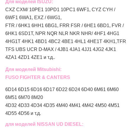
Для моделей ISUZU:
CXZ CXM/ 10PE1 10PD1 10PC1 6WF1, CYZ CYH /
6WF1 6WA1, EXZ / 6WG1,
FTR / 6HK1 6HH1 6BG1, FRR FSR / 6HE1 6BD1, FVR /
6HK1 6SD1T, NPR NQR NLR NKR NHR/ 4HF1 4HG1
4HG1T 4HK1 4BD1 4BC2 4BE1 4HL1 4HE1T 4KH1,TFR
TFS UBS UCR D-MAX / 4JB1 4JA1 4JJ1 4JG2 4JK1
4ZA1 4ZD1 4ZE1 и т.д..
Для моделей Mitsubishi:
FUSO FIGHTER & CANTERS
6D14 6D15 6D16 6D17 6D22 6D24 6D40 6M61 6M60
6M51 6M70 8M20
4D32 4D33 4D34 4D35 4M40 4M41 4M42 4M50 4M51
4D55 4D56 и т.д.
для моделей NISSAN UD DIESEL: