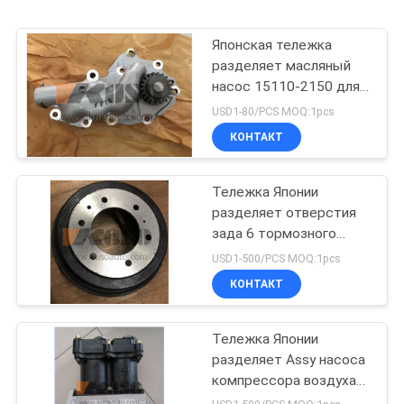
Японская тележка
разделяет масляный
насос 15110-2150 для
ренджера J08C/J08E
USD1-80/PCS MOQ:1pcs
HINO 500
КОНТАКТ
Тележка Японии
разделяет отверстия
зада 6 тормозного
барабана 43512-0W050
USD1-500/PCS MOQ:1pcs
на HINO 300 Dutro
КОНТАКТ
N04C/N04CT
Тележка Японии
разделяет Assy насоса
компрессора воздуха
29100-2364 для