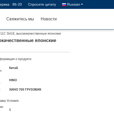
ержка :
86-20
Спросите цитату
Russian
Свяжитесь мы
Новости
P11C SH1E, высококачественные японские
кокачественные японские
формация о продукте:
Китай
я:
HINO
:
:
ХИНО 700 ГРУЗОВИК
авка Условия:
ин
1