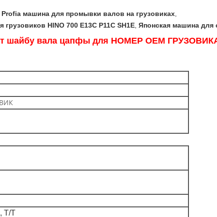
 Profia машина для промывки валов на грузовиках
,
я грузовиков HINO 700 E13C P11C SH1E
,
Японская машина для 
ет шайбу вала цапфы для НОМЕР OEM ГРУЗОВИКА 
ОВИК
 Т/Т