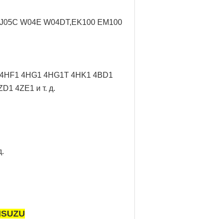
D J05C W04E W04DT,
EK100 EM100
/ 4HF1 4HG1 4HG1T 4HK1 4BD1
1 4ZE1 и т. д.
.
ISUZU