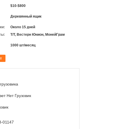
$10-$800
Деревянный ящик
ки:
Около 15 дней
ты:
Т/Т, Вестерн Юнион, МонейГрам
1000 шт/месяц
т
грузовика
вет Нет Грузовик
зовик
3-01147