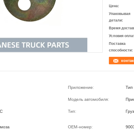
Цена:
Упаковывая
детали:
Время достав
Условия опла
Поставка
способности:
контак
Приложение:
Тип 
Модель автомобиля:
При
1С
Тип:
Гру
рмоза
OEM-номер:
900