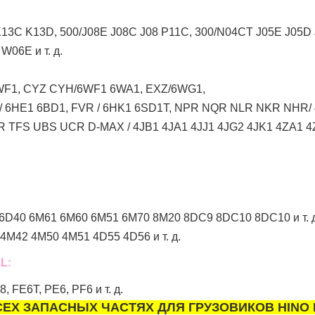
13C K13D, 500/J08E J08C J08 P11C, 300/N04CT J05E J05
06E и т. д.
WF1, CYZ CYH/6WF1 6WA1, EXZ/6WG1,
 / 6HE1 6BD1, FVR / 6HK1 6SD1T, NPR NQR NLR NKR NHR
TFS UBS UCR D-MAX / 4JB1 4JA1 4JJ1 4JG2 4JK1 4ZA1 4ZD
6D40 6M61 6M60 6M51 6M70 8M20 8DC9 8DC10 8DC10 и т. д
M42 4M50 4M51 4D55 4D56 и т. д.
L:
FE6T, PE6, PF6 и т. д.
ЕХ ЗАПАСНЫХ ЧАСТЯХ ДЛЯ ГРУЗОВИКОВ HINO 