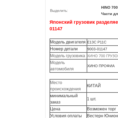
HINO 700
Выделить:
Части дл
Японский грузовик разделя
01147
Модель двигателя
Е13С Р11С
Номер детали
9003-01147
ХИНО 700 ГРУЗ
Модель грузовика
Модель
ХИНО ПРОФИА
автомобиля
Место
КИТАЙ
происхождения
минимальный
1 шт.
заказ
Цена
Возможен торг
Условия оплаты
Вестерн Юнион,