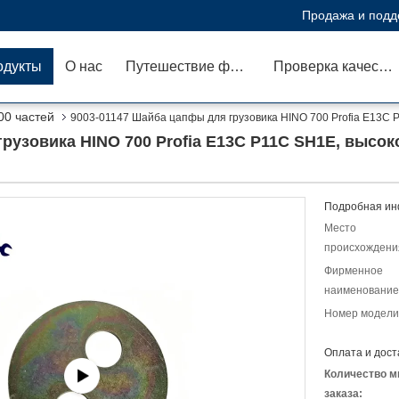
Продажа и подд
одукты
О нас
Путешествие фабрики
Проверка качества
00 частей
9003-01147 Шайба цапфы для грузовика HINO 700 Profia E13C 
рузовика HINO 700 Profia E13C P11C SH1E, высо
Подробная ин
Место
происхождени
Фирменное
наименование
Номер модели
Оплата и дост
Количество м
заказа: