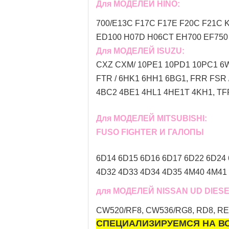
Для МОДЕЛЕЙ HINO:
700/E13C F17C F17E F20C F21C K
ED100 H07D H06CT EH700 EF750 W
Для МОДЕЛЕЙ ISUZU:
CXZ CXM/ 10PE1 10PD1 10PC1 6
FTR / 6HK1 6HH1 6BG1, FRR FSR
4BC2 4BE1 4HL1 4HE1T 4KH1, TFR 
Для МОДЕЛЕЙ MITSUBISHI:
FUSO FIGHTER И ГАЛОПЫ
6D14 6D15 6D16 6D17 6D22 6D24 
4D32 4D33 4D34 4D35 4M40 4M41 4
для МОДЕЛЕЙ NISSAN UD DIESE
CW520/RF8, CW536/RG8, RD8, RE8, 
СПЕЦИАЛИЗИРУЕМСЯ НА ВС