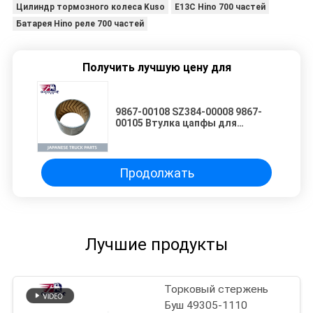
Цилиндр тормозного колеса Kuso
E13C Hino 700 частей
Батарея Hino реле 700 частей
Получить лучшую цену для
9867-00108 SZ384-00008 9867-
00105 Втулка цапфы для
грузовика HINO 700 E13C P11C
SH1E Высококачественные
японские детали для
грузовиков
Продолжать
Лучшие продукты
Торковый стержень
Буш 49305-1110