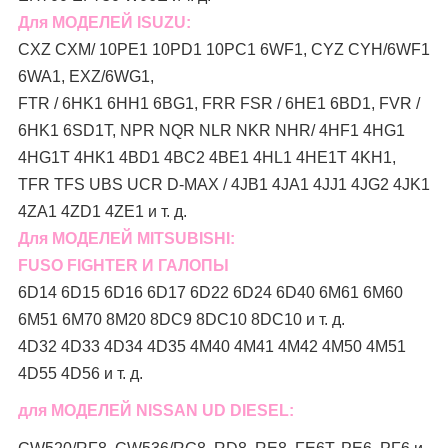
Для МОДЕЛЕЙ ISUZU:
CXZ CXM/ 10PE1 10PD1 10PC1 6WF1, CYZ CYH/6WF1
6WA1, EXZ/6WG1,
FTR / 6HK1 6HH1 6BG1, FRR FSR / 6HE1 6BD1, FVR /
6HK1 6SD1T, NPR NQR NLR NKR NHR/ 4HF1 4HG1
4HG1T 4HK1 4BD1 4BC2 4BE1 4HL1 4HE1T 4KH1,
TFR TFS UBS UCR D-MAX / 4JB1 4JA1 4JJ1 4JG2 4JK1
4ZA1 4ZD1 4ZE1 и т. д.
Для МОДЕЛЕЙ MITSUBISHI:
FUSO FIGHTER И ГАЛОПЫ
6D14 6D15 6D16 6D17 6D22 6D24 6D40 6M61 6M60
6M51 6M70 8M20 8DC9 8DC10 8DC10 и т. д.
4D32 4D33 4D34 4D35 4M40 4M41 4M42 4M50 4M51
4D55 4D56 и т. д.
для МОДЕЛЕЙ NISSAN UD DIESEL: