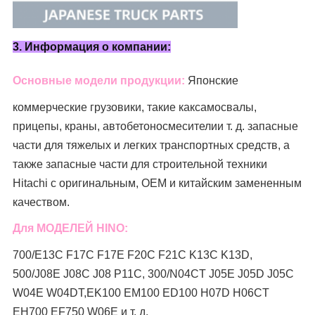
3. Информация о компании:
Основные модели продукции:
Японские
коммерческие грузовики, такие как
самосвалы,
прицепы, краны, автобетоносмесители
и т. д. запасные
части для тяжелых и легких транспортных средств, а
также запасные части для строительной техники
Hitachi с оригинальным, OEM и китайским замененным
качеством.
Для МОДЕЛЕЙ HINO:
700/E13C F17C F17E F20C F21C K13C K13D,
500/J08E J08C J08 P11C, 300/N04CT J05E J05D J05C
W04E W04DT,
EK100 EM100 ED100 H07D H06CT
EH700 EF750 W06E и т. д.