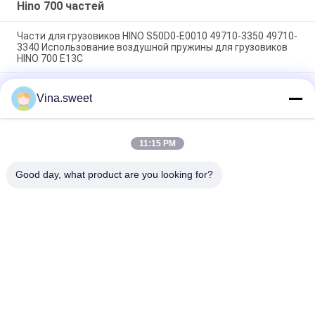
PROFIA E13C
Hino 700 частей
Части для грузовиков HINO S50D0-E0010 49710-3350 49710-
3340 Использование воздушной пружины для грузовиков
HINO 700 E13C
Части для грузовых автомобилей Hino Насос на рулевое
Vina.sweet
управление 44310-E0310 14714-99020 Использование Для
грузовых автомобилей HINO 700 ZS FS E13C
Запчасти для грузовиков HINO Бренд HNTC
11:15 PM
Компрессорный насос S2910-E0C02 Использование для
грузовиков HINO 500 J08E
Good day, what product are you looking for?
Популярные категории
Все
Японские Части 
Части Тележки 
Тележки
Вторичного Рынка
Части Тележки 
Hino 700 Частей
Запасные