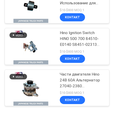
Использование для
японских грузовиков
$10-$800 MOQ:1
HINO 700 P11C Hino
КОНТАКТ
Mixer Truck Parts
Hino Ignition Switch
HINO 500 700 84510-
E0140 S8451-02313
Использование для
$10-$800 MOQ:1
японских грузовиков
КОНТАКТ
Для деталей
двигателей Hino
Части двигателя Hino
24В 60А Альтернатор
27040-2380
02011720510
$10-$800 MOQ:1
270402380
КОНТАКТ
Использование для
грузовика HINO 700