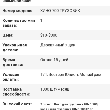
наименование:
КАЧЕСТВА
Номер модели:
ХИНО 700 ГРУЗОВИК
СВЯЖИТЕСЬ
Количество мин
1
заказа:
МЫ
Цена:
$10-$800
НОВОСТИ
Упаковывая
Деревянный ящик
детали:
СПРОСИТЕ
Время
Около 15 дней
доставки:
ЦИТАТУ
Условия
Т/Т, Вестерн Юнион, МонейГрам
оплаты:
КАРТА
Поставка
1000 шт/месяц
САЙТА
способности:
Высокий свет:
,
Trunnion Bush для грузовика HINO 700
PRIVACY
,
части для грузовика HINO 700 E13C