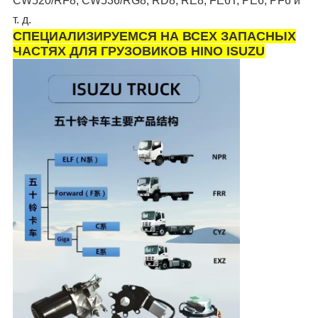
CW520/RF8, CW536/RG8, RD8, RE8, FE6T, PE6, PF6 и
т. д.
СПЕЦИАЛИЗИРУЕМСЯ НА ВСЕХ ЗАПАСНЫХ
ЧАСТЯХ ДЛЯ ГРУЗОВИКОВ HINO ISUZU