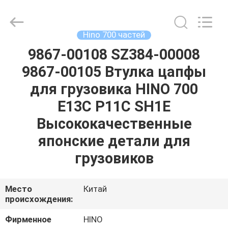
Guangzhou
Shunzheng
Technology
Co.,
Ltd.
Hino 700 частей
All
Rights
Reserved.
9867-00108 SZ384-00008
ДОМ
9867-00105 Втулка цапфы
ПРОДУКТЫ
для грузовика HINO 700
E13C P11C SH1E
О
Высококачественные
НАС
японские детали для
грузовиков
ПУТЕШЕСТВИЕ
ФАБРИКИ
Место
Китай
происхождения:
ПРОВЕРКА
Фирменное
HINO