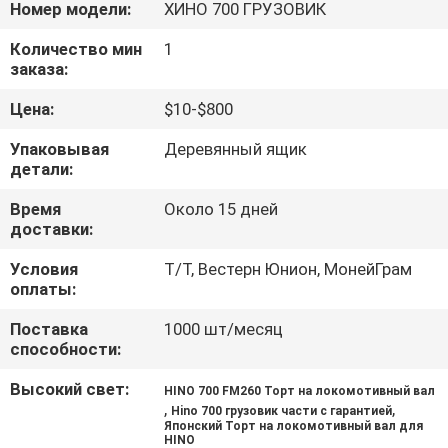
КАЧЕСТВА
Номер модели:
ХИНО 700 ГРУЗОВИК
Количество мин
1
заказа:
СВЯЖИТЕСЬ
МЫ
Цена:
$10-$800
Упаковывая
Деревянный ящик
детали:
НОВОСТИ
Время
Около 15 дней
доставки:
СПРОСИТЕ
ЦИТАТУ
Условия
Т/Т, Вестерн Юнион, МонейГрам
оплаты:
Поставка
1000 шт/месяц
КАРТА
способности:
САЙТА
Высокий свет:
HINO 700 FM260 Торт на локомотивный вал
,
,
Hino 700 грузовик части с гарантией
Японский Торт на локомотивный вал для
PRIVACY
HINO