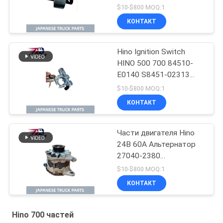
японских грузовиков
$10-$800 MOQ:1
HINO 700 P11C Hino
КОНТАКТ
Mixer Truck Parts
Hino Ignition Switch
HINO 500 700 84510-
E0140 S8451-02313
Использование для
$10-$800 MOQ:1
японских грузовиков
КОНТАКТ
Для деталей
двигателей Hino
Части двигателя Hino
24В 60А Альтернатор
27040-2380
02011720510
$10-$800 MOQ:1
270402380
КОНТАКТ
Использование для
грузовика HINO 700
PROFIA E13C
Hino 700 частей