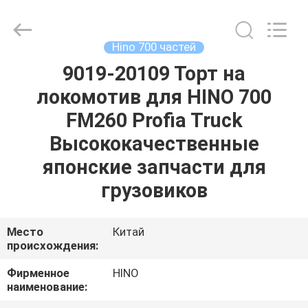
Guangzhou
Shunzheng
Technology
Co.,
Ltd.
Hino 700 частей
All
Rights
Reserved.
9019-20109 Торт на
ДОМ
локомотив для HINO 700
ПРОДУКТЫ
FM260 Profia Truck
Высококачественные
О
японские запчасти для
НАС
грузовиков
ПУТЕШЕСТВИЕ
Место
Китай
происхождения:
ФАБРИКИ
Фирменное
HINO
наименование:
ПРОВЕРКА