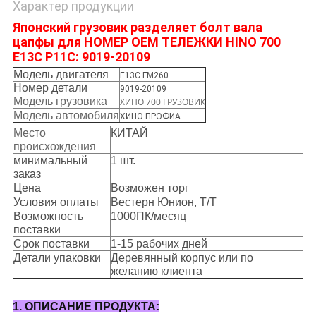
Характер продукции
Японский грузовик разделяет болт вала
цапфы для НОМЕР OEM ТЕЛЕЖКИ HINO 700
E13C P11C: 9019-20109
Модель двигателя
E13C FM260
Номер детали
9019-20109
Модель грузовика
ХИНО 700 ГРУЗОВИК
Модель автомобиля
ХИНО ПРОФИА
Место
КИТАЙ
происхождения
минимальный
1 шт.
заказ
Цена
Возможен торг
Условия оплаты
Вестерн Юнион, Т/Т
Возможность
1000ПК/месяц
поставки
Срок поставки
1-15 рабочих дней
Детали упаковки
Деревянный корпус или по
желанию клиента
1. ОПИСАНИЕ ПРОДУКТА: