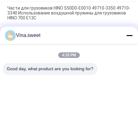
Части для грузовиков HINO S50D0-E0010 49710-3350 49710-
3340 Использование воздушной пружины для грузовиков
HINO 700 E13C
Части для грузовых автомобилей Hino Насос на рулевое
Vina.sweet
управление 44310-E0310 14714-99020 Использование Для
грузовых автомобилей HINO 700 ZS FS E13C
Запчасти для грузовиков HINO Бренд HNTC
4:35 PM
Компрессорный насос S2910-E0C02 Использование для
грузовиков HINO 500 J08E
Good day, what product are you looking for?
Популярные категории
Все
Японские Части 
Части Тележки 
Тележки
Вторичного Рынка
Части Тележки 
Hino 700 Частей
Запасные