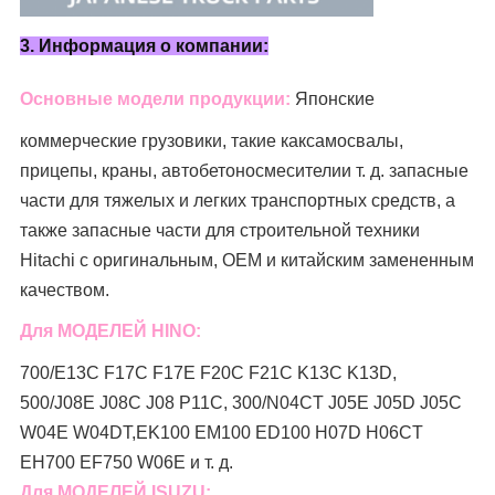
3. Информация о компании:
Основные модели продукции:
Японские
коммерческие грузовики, такие как
самосвалы,
прицепы, краны, автобетоносмесители
и т. д. запасные
части для тяжелых и легких транспортных средств, а
также запасные части для строительной техники
Hitachi с оригинальным, OEM и китайским замененным
качеством.
Для МОДЕЛЕЙ HINO:
700/E13C F17C F17E F20C F21C K13C K13D,
500/J08E J08C J08 P11C, 300/N04CT J05E J05D J05C
W04E W04DT,
EK100 EM100 ED100 H07D H06CT
EH700 EF750 W06E и т. д.
Для МОДЕЛЕЙ ISUZU: