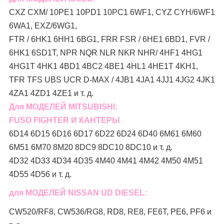
CXZ CXM/ 10PE1 10PD1 10PC1 6WF1, CYZ CYH/6WF1
6WA1, EXZ/6WG1,
FTR / 6HK1 6HH1 6BG1, FRR FSR / 6HE1 6BD1, FVR /
6HK1 6SD1T, NPR NQR NLR NKR NHR/ 4HF1 4HG1
4HG1T 4HK1 4BD1 4BC2 4BE1 4HL1 4HE1T 4KH1,
TFR TFS UBS UCR D-MAX / 4JB1 4JA1 4JJ1 4JG2 4JK1
4ZA1 4ZD1 4ZE1 и т. д.
Для МОДЕЛЕЙ MITSUBISHI:
FUSO FIGHTER И КАНТЕРЫ
6D14 6D15 6D16 6D17 6D22 6D24 6D40 6M61 6M60
6M51 6M70 8M20 8DC9 8DC10 8DC10 и т. д.
4D32 4D33 4D34 4D35 4M40 4M41 4M42 4M50 4M51
4D55 4D56 и т. д.
для МОДЕЛЕЙ NISSAN UD DIESEL:
CW520/RF8, CW536/RG8, RD8, RE8, FE6T, PE6, PF6 и