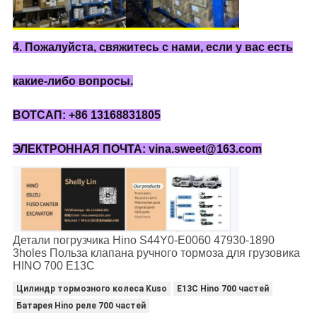
4. Пожалуйста, свяжитесь с нами, если у вас есть
какие-либо вопросы.
ВОТСАП: +86 13168831805
ЭЛЕКТРОННАЯ ПОЧТА: vina.sweet@163.com
Детали погрузчика Hino S44Y0-E0060 47930-1890
3holes Польза клапана ручного тормоза для грузовика
HINO 700 E13C
Цилиндр тормозного колеса Kuso
E13C Hino 700 частей
Батарея Hino реле 700 частей