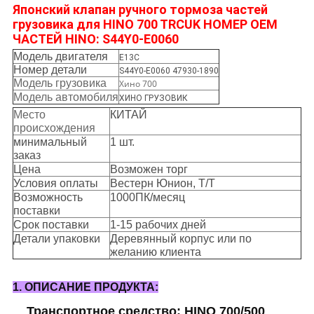
Японский клапан ручного тормоза частей
грузовика для HINO 700 TRCUK НОМЕР OEM
ЧАСТЕЙ HINO: S44Y0-E0060
Модель двигателя
Е13С
Номер детали
S44Y0-E0060 47930-1890
Модель грузовика
Хино 700
Модель автомобиля
ХИНО ГРУЗОВИК
Место
КИТАЙ
происхождения
минимальный
1 шт.
заказ
Цена
Возможен торг
Условия оплаты
Вестерн Юнион, Т/Т
Возможность
1000ПК/месяц
поставки
Срок поставки
1-15 рабочих дней
Детали упаковки
Деревянный корпус или по
желанию клиента
1. ОПИСАНИЕ ПРОДУКТА:
Транспортное средство: HINO 700/500