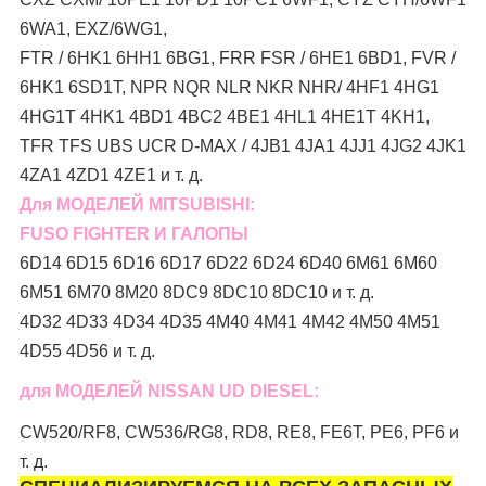
6WA1, EXZ/6WG1,
FTR / 6HK1 6HH1 6BG1, FRR FSR / 6HE1 6BD1, FVR /
6HK1 6SD1T, NPR NQR NLR NKR NHR/ 4HF1 4HG1
4HG1T 4HK1 4BD1 4BC2 4BE1 4HL1 4HE1T 4KH1,
TFR TFS UBS UCR D-MAX / 4JB1 4JA1 4JJ1 4JG2 4JK1
4ZA1 4ZD1 4ZE1 и т. д.
Для МОДЕЛЕЙ MITSUBISHI:
FUSO FIGHTER И ГАЛОПЫ
6D14 6D15 6D16 6D17 6D22 6D24 6D40 6M61 6M60
6M51 6M70 8M20 8DC9 8DC10 8DC10 и т. д.
4D32 4D33 4D34 4D35 4M40 4M41 4M42 4M50 4M51
4D55 4D56 и т. д.
для МОДЕЛЕЙ NISSAN UD DIESEL:
CW520/RF8, CW536/RG8, RD8, RE8, FE6T, PE6, PF6 и
т. д.