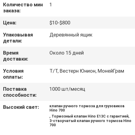
КАЧЕСТВА
Количество мин
1
заказа:
СВЯЖИТЕСЬ
Цена:
$10-$800
МЫ
Упаковывая
Деревянный ящик
детали:
НОВОСТИ
Время
Около 15 дней
доставки:
СПРОСИТЕ
Условия
Т/Т, Вестерн Юнион, МонейГрам
оплаты:
ЦИТАТУ
Поставка
1000 шт/месяц
способности:
КАРТА
Высокий свет:
клапан ручного тормоза для грузовиков
САЙТА
Hino 700
,
,
Тормозный клапан Hino E13C с гарантией
3-створчатый клапан ручного тормоза Hino
700
PRIVACY