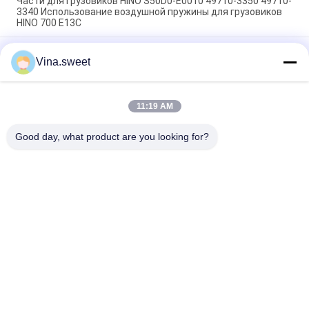
Части для грузовиков HINO S50D0-E0010 49710-3350 49710-
3340 Использование воздушной пружины для грузовиков
HINO 700 E13C
Части для грузовых автомобилей Hino Насос на рулевое
Vina.sweet
управление 44310-E0310 14714-99020 Использование Для
грузовых автомобилей HINO 700 ZS FS E13C
Запчасти для грузовиков HINO Бренд HNTC
11:19 AM
Компрессорный насос S2910-E0C02 Использование для
грузовиков HINO 500 J08E
Good day, what product are you looking for?
Популярные категории
Все
Японские Части 
Части Тележки 
Тележки
Вторичного Рынка
Части Тележки 
Hino 700 Частей
Запасные
Hino 500 Частей
Hino 300 Частей