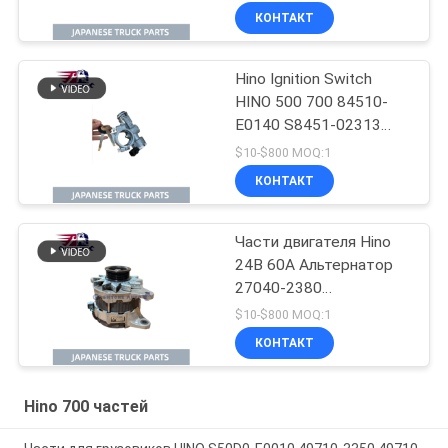
HINO 700 P11C Hino
КОНТАКТ
Mixer Truck Parts
Hino Ignition Switch
HINO 500 700 84510-
E0140 S8451-02313
Использование для
$10-$800 MOQ:1
японских грузовиков
КОНТАКТ
Для деталей
двигателей Hino
Части двигателя Hino
24В 60А Альтернатор
27040-2380
02011720510
$10-$800 MOQ:1
270402380
КОНТАКТ
Использование для
грузовика HINO 700
PROFIA E13C
Hino 700 частей