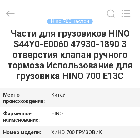
Guangzhou
Shunzheng
Technology
Co.,
Ltd.
Hino 700 частей
All
Rights
Reserved.
Части для грузовиков HINO
ДОМ
S44Y0-E0060 47930-1890 3
ПРОДУКТЫ
отверстия клапан ручного
тормоза Использование для
О
грузовика HINO 700 E13C
НАС
Место
Китай
происхождения:
ПУТЕШЕСТВИЕ
ФАБРИКИ
Фирменное
HINO
наименование:
ПРОВЕРКА
Номер модели:
ХИНО 700 ГРУЗОВИК