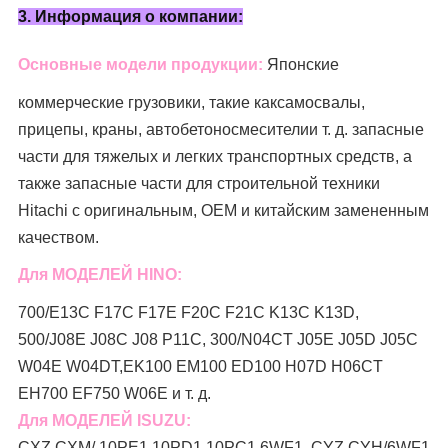
3. Информация о компании:
Основные модели продукции:
Японские
коммерческие грузовики, такие как
самосвалы,
прицепы, краны, автобетоносмесители
и т. д. запасные
части для тяжелых и легких транспортных средств, а
также запасные части для строительной техники
Hitachi с оригинальным, OEM и китайским замененным
качеством.
Для МОДЕЛЕЙ HINO:
700/E13C F17C F17E F20C F21C K13C K13D,
500/J08E J08C J08 P11C, 300/N04CT J05E J05D J05C
W04E W04DT,
EK100 EM100 ED100 H07D H06CT
EH700 EF750 W06E и т. д.
Для МОДЕЛЕЙ ISUZU:
CXZ CXM/ 10PE1 10PD1 10PC1 6WF1, CYZ CYH/6WF1