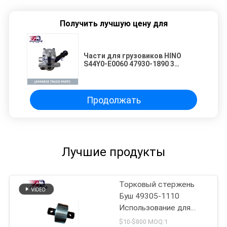
Получить лучшую цену для
Части для грузовиков HINO
S44Y0-E0060 47930-1890 3
отверстия клапан ручного
тормоза Использование для
грузовика HINO 700 E13C
Продолжать
Лучшие продукты
Торковый стержень
Буш 49305-1110
Использование для
японских грузовиков
$10-$800 MOQ:1